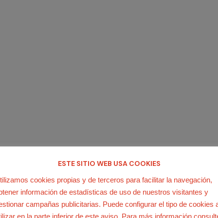
abril, tuvo menos impacto que en otras regiones
s los sectores...
ESTE SITIO WEB USA COOKIES
tilizamos cookies propias y de terceros para facilitar la navegación,
btener información de estadísticas de uso de nuestros visitantes y
estionar campañas publicitarias. Puede configurar el tipo de cookies 
tilizar en la parte inferior de este aviso. Para más información consult