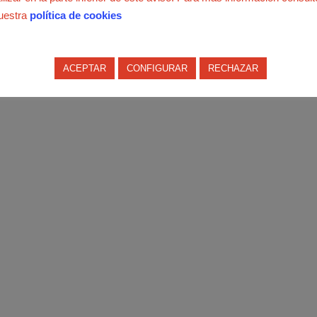
uestra
política de cookies
uen muy por encima del índice general y perjudican la
ACEPTAR
CONFIGURAR
RECHAZAR
rsonas...