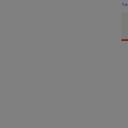
Tw
rantes eleva la inflación por encima del 4 % y amenaza
ntinúa...