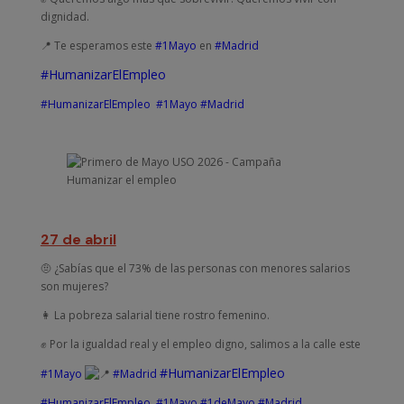
dignidad.
📍 Te esperamos este
#1Mayo
en
#Madrid
#HumanizarElEmpleo
#HumanizarElEmpleo
#1Mayo
#Madrid
27 de abril
🤨 ¿Sabías que el 73% de las personas con menores salarios
son mujeres?
👩 La pobreza salarial tiene rostro femenino.
✊ Por la igualdad real y el empleo digno, salimos a la calle este
#HumanizarElEmpleo
#1Mayo
#Madrid
#HumanizarElEmpleo
#1Mayo
#1deMayo
#Madrid