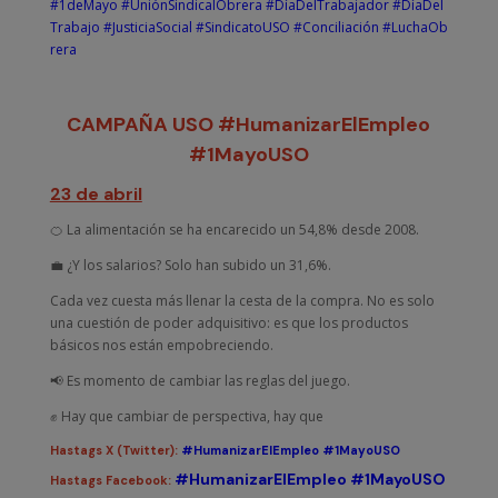
#1deMayo
#UniónSindicalObrera
#DíaDelTrabajador
#DíaDel
Trabajo
#JusticiaSocial
#SindicatoUSO
#Conciliación
#LuchaOb
rera
CAMPAÑA USO
#HumanizarElEmpleo
#1MayoUSO
23 de abril
🍊 La alimentación se ha encarecido un 54,8% desde 2008.
💼 ¿Y los salarios? Solo han subido un 31,6%.
Cada vez cuesta más llenar la cesta de la compra. No es solo
una cuestión de poder adquisitivo: es que los productos
básicos nos están empobreciendo.
📢 Es momento de cambiar las reglas del juego.
✊ Hay que cambiar de perspectiva, hay que
Hastags X (Twitter):
#HumanizarElEmpleo
#1MayoUSO
#HumanizarElEmpleo
#1MayoUSO
Hastags Facebook: