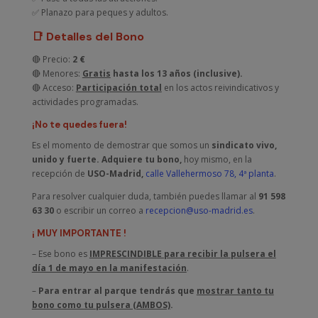
✅ Planazo para peques y adultos.
📑 Detalles del Bono
🔴 Precio:
2 €
🔴 Menores:
Gratis
hasta los 13 años (inclusive).
🔴 Acceso:
Participación total
en los actos reivindicativos y
actividades programadas.
¡No te quedes fuera!
Es el momento de demostrar que somos un
sindicato vivo,
unido y fuerte.
Adquiere tu bono,
hoy mismo, en la
recepción de
USO-Madrid,
calle Vallehermoso 78, 4ª planta
.
Para resolver cualquier duda, también puedes llamar al
91 598
63 30
o escribir un correo a
recepcion@uso-madrid.es
.
¡ MUY IMPORTANTE !
– Ese bono es
IMPRESCINDIBLE para recibir la pulsera el
día 1 de mayo en la manifestación
.
–
Para entrar al parque tendrás que
mostrar tanto tu
bono como tu pulsera (AMBOS)
.