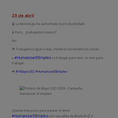
29 de abril
🤖 La tecnología ha aumentado la productividad.
⌛ Pero… ¿trabajamos menos?
No.
💬 Trabajamos igual o más, mientras los beneficios crecen.
#HumanizarElEmpleo
✊
es trabajar para vivir, no vivir para
trabajar.
📢
#1MayoUSO
#HumanizarElEmpleo
¡Queda muy poco para pasear el lema
#HumanizarElEmpleo
por las calles de Madrid! 📋🚩