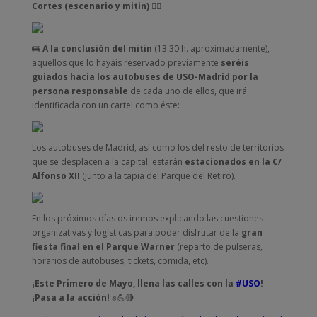
Cortes (escenario y mitin)
🚶‍♂️
🚌
A la conclusión del mitin
(13:30 h. aproximadamente),
aquellos que lo hayáis reservado previamente
seréis
guiados hacia los autobuses de USO-Madrid por la
persona responsable
de cada uno de ellos, que irá
identificada con un cartel como éste:
Los autobuses de Madrid, así como los del resto de territorios
que se desplacen a la capital, estarán
estacionados en la C/
Alfonso XII
(junto a la tapia del Parque del Retiro).
En los próximos días os iremos explicando las cuestiones
organizativas y logísticas para poder disfrutar de la
gran
fiesta final en el Parque Warner
(reparto de pulseras,
horarios de autobuses, tickets, comida, etc).
¡Este Primero de Mayo, llena las calles con la
#USO
!
¡Pasa a la acción!
✊💪🔴