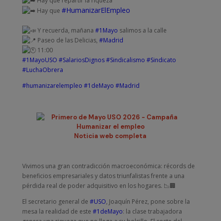
Hay que repartir la riqueza
#HumanizarElEmpleo
Hay que
Y recuerda, mañana
#1Mayo
salimos a la calle
Paseo de las Delicias,
#Madrid
11:00
#1MayoUSO
#SalariosDignos
#Sindicalismo
#Sindicato
#LuchaObrera
#humanizarelempleo
#1deMayo
#Madrid
Noticia web completa
Vivimos una gran contradicción macroeconómica: récords de
beneficios empresariales y datos triunfalistas frente a una
pérdida real de poder adquisitivo en los hogares. 📉🏢
El secretario general de
#USO
, Joaquín Pérez, pone sobre la
mesa la realidad de este
#1deMayo
: la clase trabajadora