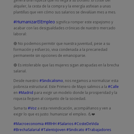
genera una riqueza que no llega a su bolsillo. El coste del
alquiler, la cesta de la compra y la energía asfixian a unas
plantillas que ven cómo sus salarios se devalúan mes a mes.
#HumanizarElEmpleo
significa romper este espejismo y
acabar con las desigualdades crónicas de nuestro mercado
laboral:
🔴 No podemos permitir que nuestra juventud, pese a su
formación y esfuerzo, viva condenada a la precariedad
permanente sin opciones de emanciparse.
🔴 Es intolerable que las mujeres sigan atrapadas en la brecha
salarial.
Desde nuestro
#Sindicalismo
, nos negamos a normalizar esta
pobreza estructural. Este Primero de Mayo salimos a la
#Calle
en
#Madrid
para exigir un modelo donde la prosperidad y la
riqueza lleguen al conjunto de la sociedad.
Suma tu
#Voz
a esta reivindicación, acompáñanos y ven a
exigir lo que es justo: humanizar el empleo. 💪❤️
#Macroeconomia
#RRHH
#Salarios
#CosteDeVida
#BrechaSalarial
#TalentoJoven
#Sindicato
#Trabajadores