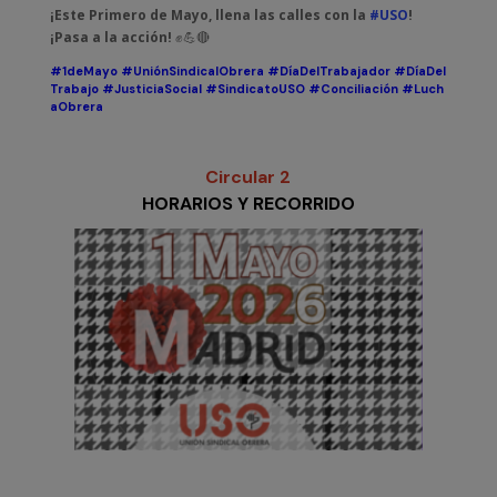
¡Este Primero de Mayo, llena las calles con la
#USO
!
¡Pasa a la acción!
✊💪🔴
#1deMayo
#UniónSindicalObrera
#DíaDelTrabajador
#DíaDel
Trabajo
#JusticiaSocial
#SindicatoUSO
#Conciliación
#Luch
aObrera
Circular 2
HORARIOS Y RECORRIDO