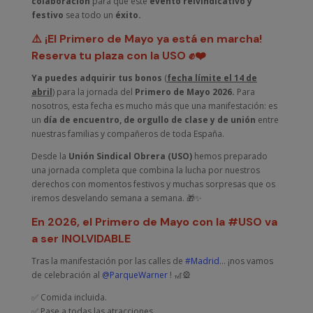
colaboración
para que este
evento reivindicativo y
festivo
sea todo un
éxito.
⚠️ ¡El Primero de Mayo ya está en marcha!
Reserva tu plaza con la USO ✊❤️
Ya puedes adquirir tus bonos
(
fecha límite el 14 de
abril
) para la jornada del
Primero de Mayo 2026.
Para
nosotros, esta fecha es mucho más que una manifestación: es
un
día de encuentro, de orgullo de clase y de unión
entre
nuestras familias y compañeros de toda España.
Desde la
Unión Sindical Obrera (USO)
hemos preparado
una jornada completa que combina la lucha por nuestros
derechos con momentos festivos y muchas sorpresas que os
iremos desvelando semana a semana. 🎁✨
En 2026, el Primero de Mayo con la #USO va
a ser INOLVIDABLE
Tras la manifestación por las calles de
#Madrid
… ¡nos vamos
de celebración al
@ParqueWarner
! 🎢🎡
✅ Comida incluida.
✅ Pase a todas las atracciones.