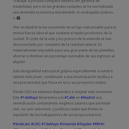
Trabajar a jornada completa debería ser garantía de
estabilidad, pero en las grandes ciudades se ha normalizado
una anomalía económica insostenible: el «trabajador pobre».
📉🏙️
Vivir en Madrid se ha convertido en un lujo inalcanzable para la
misma fuerza laboral que sostiene el tejido productivo de la
ciudad. El coste de la vida y los precios de la vivienda se han
desconectado por completo de la realidad salarial. Es
materialmente imposible para una gran parte de las plantillas
ahorrar o destinar un porcentaje razonable de sus ingresos al
alquiler.
Esta desigualdad estructural golpea especialmente a nuestro
talento más joven, condenado a una emancipación tardía y a
una precariedad que frena en seco sus proyectos vitales.
Desde USO no estamos dispuestos a aceptar este escenario.
Este
#1deMayo
llevaremos a la
#Calle
en
#Madrid
una
reivindicación contundente: exigimos salarios que permitan
vivir, no solo sobrevivir, y políticas reales que frenen la
expulsión de los trabajadores de sus propios barrios.
#Sindicato
#USO
#1deMayo
#Vivienda
#Alquiler
#RRHH