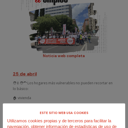
Noticia web completa
25 de abril
🧑🍼🧑🦱 Los hogares más vulnerables no pueden recortar en
lo básico:
🏠 vivienda
🔥 calefacción
ESTE SITIO WEB USA COOKIES
🥖 alimentación
Utilizamos cookies propias y de terceros para facilitar la
Pero los salarios no alcanzan.
navegación, obtener información de estadísticas de uso de