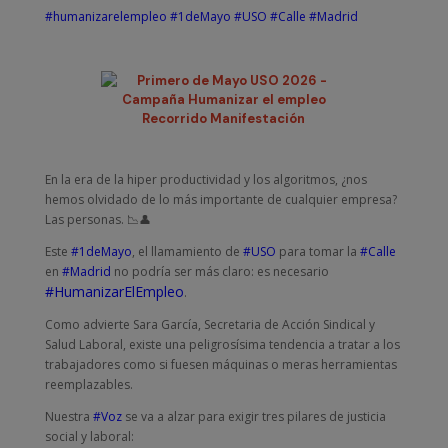
#humanizarelempleo
#1deMayo
#USO
#Calle
#Madrid
Recorrido Manifestación
En la era de la hiper productividad y los algoritmos, ¿nos
hemos olvidado de lo más importante de cualquier empresa?
Las personas. 📉👤
Este
#1deMayo
, el llamamiento de
#USO
para tomar la
#Calle
en
#Madrid
no podría ser más claro: es necesario
#HumanizarElEmpleo
.
Como advierte Sara García, Secretaria de Acción Sindical y
Salud Laboral, existe una peligrosísima tendencia a tratar a los
trabajadores como si fuesen máquinas o meras herramientas
reemplazables.
Nuestra
#Voz
se va a alzar para exigir tres pilares de justicia
social y laboral: