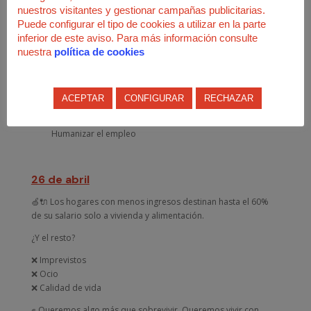
nuestros visitantes y gestionar campañas publicitarias.
💬 Vivir no puede ser sobrevivir.
Puede configurar el tipo de cookies a utilizar en la parte
#1MayoUSO
inferior de este aviso. Para más información consulte
Este
salimos a la calle para exigir
nuestra
política de cookies
#HumanizarElEmpleo
#HumanizarElEmpleo
#1MayoUSO
ACEPTAR
CONFIGURAR
RECHAZAR
26 de abril
🍏🔌 Los hogares con menos ingresos destinan hasta el 60%
de su salario solo a vivienda y alimentación.
¿Y el resto?
❌ Imprevistos
❌ Ocio
❌ Calidad de vida
✊ Queremos algo más que sobrevivir. Queremos vivir con