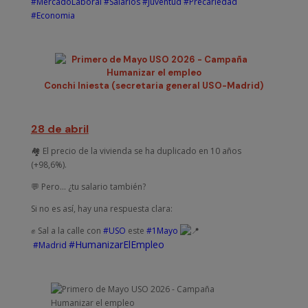
#MercadoLaboral
#Salarios
#Juventud
#Precariedad
#Economia
Conchi Iniesta (secretaria general USO-Madrid)
28 de abril
🏘️ El precio de la vivienda se ha duplicado en 10 años
(+98,6%).
💬 Pero… ¿tu salario también?
Si no es así, hay una respuesta clara:
✊ Sal a la calle con
#USO
este
#1Mayo
#HumanizarElEmpleo
#Madrid