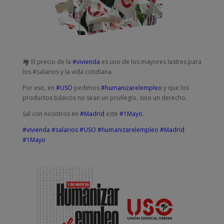
🏘️ El precio de la
#vivienda
es uno de los mayores lastres para
los #salarios y la vida cotidiana.
Por eso, en
#USO
pedimos
#humanizarelempleo
y que los
productos básicos no sean un privilegio, sino un derecho.
Sal con nosotros en
#Madrid
este
#1Mayo
.
#vivienda
#salarios
#USO
#humanizarelempleo
#Madrid
#1Mayo