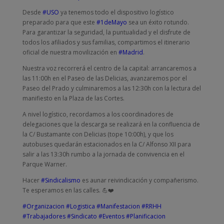
Desde
#USO
ya tenemos todo el dispositivo logístico
preparado para que este
#1deMayo
sea un éxito rotundo.
Para garantizar la seguridad, la puntualidad y el disfrute de
todos los afiliados y sus familias, compartimos el itinerario
oficial de nuestra movilización en
#Madrid
.
Nuestra voz recorrerá el centro de la capital: arrancaremos a
las 11:00h en el Paseo de las Delicias, avanzaremos por el
Paseo del Prado y culminaremos a las 12:30h con la lectura del
manifiesto en la Plaza de las Cortes.
A nivel logístico, recordamos a los coordinadores de
delegaciones que la descarga se realizará en la confluencia de
la C/ Bustamante con Delicias (tope 10:00h), y que los
autobuses quedarán estacionados en la C/ Alfonso XII para
salir a las 13:30h rumbo a la jornada de convivencia en el
Parque Warner.
Hacer
#Sindicalismo
es aunar reivindicación y compañerismo.
Te esperamos en las calles. 💪❤️
#Organizacion
#Logistica
#Manifestacion
#RRHH
#Trabajadores
#Sindicato
#Eventos
#Planificacion