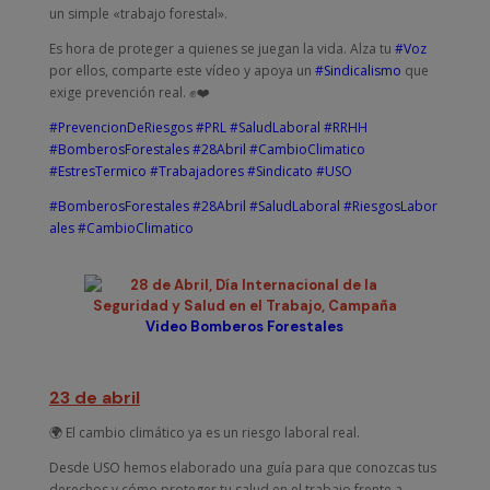
un simple «trabajo forestal».
Es hora de proteger a quienes se juegan la vida. Alza tu
#Voz
por ellos, comparte este vídeo y apoya un
#Sindicalismo
que
exige prevención real. ✊❤️
#PrevencionDeRiesgos
#PRL
#SaludLaboral
#RRHH
#BomberosForestales
#28Abril
#CambioClimatico
#EstresTermico
#Trabajadores
#Sindicato
#USO
#BomberosForestales
#28Abril
#SaludLaboral
#RiesgosLabor
ales
#CambioClimatico
Video Bomberos Forestales
23 de abril
🌍 El cambio climático ya es un riesgo laboral real.
Desde USO hemos elaborado una guía para que conozcas tus
derechos y cómo proteger tu salud en el trabajo frente a