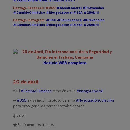
#SaludLaboral
#PRL
#28Abril
#USO
Hastags Facebook:
#USO
#SaludLaboral
#Prevención
#CambioClimático
#RiesgoLaboral
#28A
#28Abril
Hastags Instagram:
#USO
#SaludLaboral
#Prevención
#CambioClimático
#RiesgoLaboral
#28A
#28Abril
Noticia WEB completa
20 de abril
📢 El
#CambioClimático
también es un
#RiesgoLaboral
➡️
#USO
exige incluir protocolos en la
#NegociaciónColectiva
para proteger a las personas trabajadoras
🌡️ Calor
🌪️ Fenómenos extremos