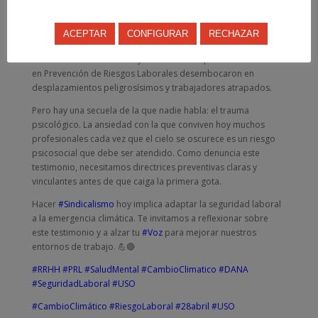
extremo? ⛈️
La reciente DANA nos dejó una lección que no podemos
ACEPTAR
CONFIGURAR
RECHAZAR
olvidar este próximo 28 de abril. Vimos cómo la falta de un
mando institucional único y la ausencia de protocolos claros
en Prevención de Riesgos Laborales desembocaron en
desplazamientos peligrosísimos y trabajadores atrapados.
Pero hay una secuela de la que nadie habla: el trauma
psicológico. La ansiedad con la que conviven hoy muchos
profesionales cada vez que el cielo se oscurece es un riesgo
psicosocial que debe ser atendido. Como denuncia este
testimonio, necesitamos directrices preventivas claras y
vinculantes antes de que caiga la primera gota.
Hacer
#Sindicalismo
hoy implica adaptar la seguridad laboral
a la emergencia climática. Te invitamos a reflexionar sobre
este testimonio y a alzar tu
#Voz
para mejorar nuestros
entornos de trabajo. 💪🔴
#RRHH
#PRL
#SaludMental
#CambioClimatico
#DANA
#SeguridadLaboral
#USO
#CambioClimático
#RiesgoLaboral
#28abril
#USO