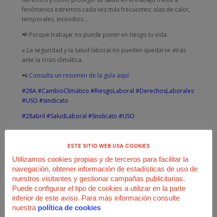
fenómenos extremos cada vez más frecuentes: olas de calor,
temporales, incendios…
📢 Porque trabajar no puede poner en riesgo tu vida.
✊ La seguridad y la salud laboral no pueden quedarse atrás
ante la crisis climática.
📲
Consulta un resumen de la guía aquí
#28A
#CambioClimático
#RiesgoLaboral
#DerechosLaborales
#USO
#sindicato
#28abril
#SaludLaboral
#Sindicato
#USO
ESTE SITIO WEB USA COOKIES
Guía frente al riesgo laboral producido por el cambio
climático
Utilizamos cookies propias y de terceros para facilitar la
navegación, obtener información de estadísticas de uso de
nuestros visitantes y gestionar campañas publicitarias.
24 de abril
Puede configurar el tipo de cookies a utilizar en la parte
inferior de este aviso. Para más información consulte
¿Están nuestras empresas realmente preparadas para
nuestra
política de cookies
proteger a sus plantillas frente a un fenómeno climático