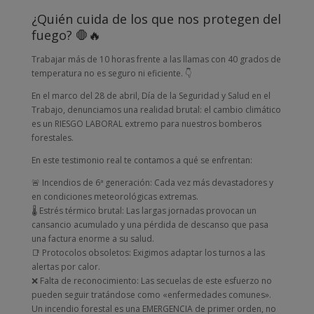
¿Quién cuida de los que nos protegen del
fuego? 🛑🔥
Trabajar más de 10 horas frente a las llamas con 40 grados de
temperatura no es seguro ni eficiente. 👇
En el marco del 28 de abril, Día de la Seguridad y Salud en el
Trabajo, denunciamos una realidad brutal: el cambio climático
es un RIESGO LABORAL extremo para nuestros bomberos
forestales.
En este testimonio real te contamos a qué se enfrentan:
🚨 Incendios de 6ª generación: Cada vez más devastadores y
en condiciones meteorológicas extremas.
🌡️ Estrés térmico brutal: Las largas jornadas provocan un
cansancio acumulado y una pérdida de descanso que pasa
una factura enorme a su salud.
📑 Protocolos obsoletos: Exigimos adaptar los turnos a las
alertas por calor.
❌ Falta de reconocimiento: Las secuelas de este esfuerzo no
pueden seguir tratándose como «enfermedades comunes».
Un incendio forestal es una EMERGENCIA de primer orden, no