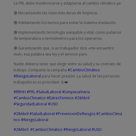
La PRL debe modernizarse y adaptarse al cambio climático ya:
🔴 Mecanizando las rutas más duras de limpieza.
🔴 Adelantando los turnos para evitar la máxima insolación.
🔴 Implementando tecnología asequible y vital, como pulseras
de temperatura o termómetros para los operarios.
🔴 Garantizando que, si un trabajador dice «me encuentro
mal», esa palabra sea ley y el servicio pare.
Nadie debería tener que elegir entre su salud y su contrato de
trabajo. Comparte la campaña
#CambioClimático
#RiesgoLaboral
para hacer presión. La salud de las personas
trabajadoras es prioridad. 💪❤️
#RRHH
#PRL
#SaludLaboral
#LimpiezaViaria
#CambioClimatico
#EstresTermico
#28Abril
#SeguridadLaboral
#USO
#28Abril
#SaludLaboral
#PrevencionDeRiesgos
#CambioClimá
tico
#RiesgoLaboral
#28Abril
#CambioClimático
#RiesgoLaboral
#USO