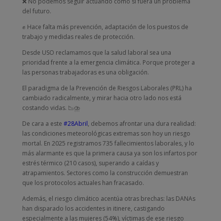
❌ No podemos seguir actuando como si fuera un problema
del futuro.
✊ Hace falta más prevención, adaptación de los puestos de
trabajo y medidas reales de protección.
Desde USO reclamamos que la salud laboral sea una
prioridad frente a la emergencia climática. Porque proteger a
las personas trabajadoras es una obligación.
El paradigma de la Prevención de Riesgos Laborales (PRL) ha
cambiado radicalmente, y mirar hacia otro lado nos está
costando vidas. 📉⛈️
De cara a este
#28Abril
, debemos afrontar una dura realidad:
las condiciones meteorológicas extremas son hoy un riesgo
mortal. En 2025 registramos 735 fallecimientos laborales, y lo
más alarmante es que la primera causa ya son los infartos por
estrés térmico (210 casos), superando a caídas y
atrapamientos. Sectores como la construcción demuestran
que los protocolos actuales han fracasado.
Además, el riesgo climático acentúa otras brechas: las DANAs
han disparado los accidentes in itinere, castigando
especialmente a las mujeres (54%), víctimas de ese riesgo