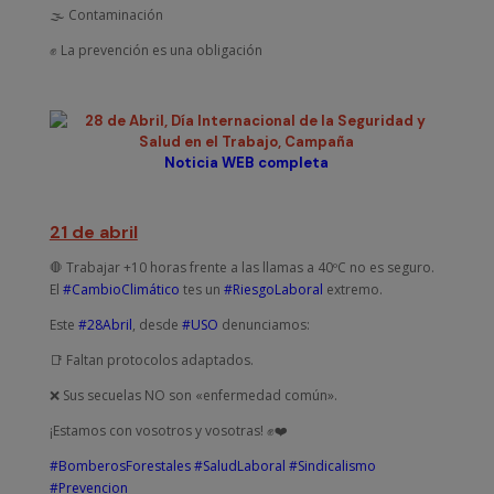
🌫️ Contaminación
✊ La prevención es una obligación
Noticia WEB completa
21 de abril
🛑 Trabajar +10 horas frente a las llamas a 40ºC no es seguro.
El
#CambioClimático
tes un
#RiesgoLaboral
extremo.
Este
#28Abril
, desde
#USO
denunciamos:
📑 Faltan protocolos adaptados.
❌ Sus secuelas NO son «enfermedad común».
¡Estamos con vosotros y vosotras! ✊❤️
#BomberosForestales
#SaludLaboral
#Sindicalismo
#Prevencion