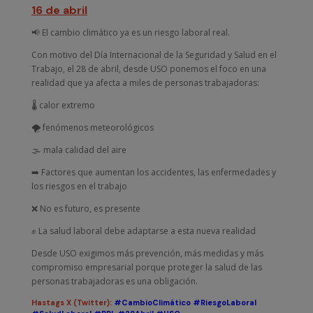
16 de abril
📢 El cambio climático ya es un riesgo laboral real.
Con motivo del Día Internacional de la Seguridad y Salud en el
Trabajo, el 28 de abril, desde USO ponemos el foco en una
realidad que ya afecta a miles de personas trabajadoras:
🌡️ calor extremo
🌪️ fenómenos meteorológicos
🌫️ mala calidad del aire
➡️ Factores que aumentan los accidentes, las enfermedades y
los riesgos en el trabajo
❌ No es futuro, es presente
✊ La salud laboral debe adaptarse a esta nueva realidad
Desde USO exigimos más prevención, más medidas y más
compromiso empresarial porque proteger la salud de las
personas trabajadoras es una obligación.
Hastags X (Twitter):
#CambioClimático
#RiesgoLaboral