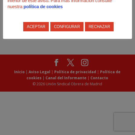
inferior de este aviso. Para más información consulte
nuestra
política de cookies
ACEPTAR
CONFIGURAR
RECHAZAR
Inicio
|
Aviso Legal
|
Política de privacidad
|
Política de
cookies
|
Canal del Informante
|
Contacto
© 2026 Unión Sindical Obrera de Madrid