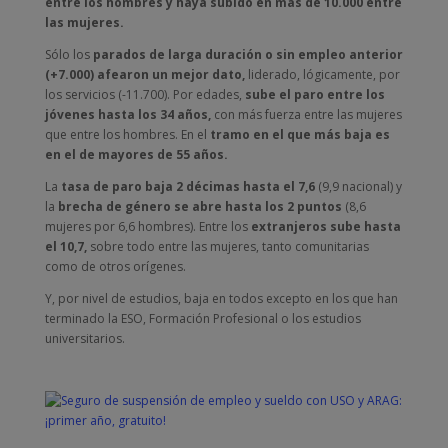
entre los hombres y haya subido en más de 10.000 entre
las mujeres.
Sólo los
parados de larga duración o sin empleo anterior
(+7.000) afearon un mejor dato,
liderado, lógicamente, por
los servicios (-11.700). Por edades,
sube el paro entre los
jóvenes hasta los 34 años,
con más fuerza entre las mujeres
que entre los hombres. En el
tramo en el que más baja es
en el de mayores de 55 años.
La
tasa de paro baja 2 décimas hasta el 7,6
(9,9 nacional) y
la
brecha de género se abre hasta los 2 puntos
(8,6
mujeres por 6,6 hombres). Entre los
extranjeros sube hasta
el 10,7,
sobre todo entre las mujeres, tanto comunitarias
como de otros orígenes.
Y, por nivel de estudios, baja en todos excepto en los que han
terminado la ESO, Formación Profesional o los estudios
universitarios.