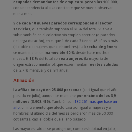
ocupados demandantes de empleo superan los 100.000,
con una tendencia al alza constante que se puede observar
mes a mes.
9 de cada 10 nuevos parados corresponden al sector
servicios,
que también suponen el 81 % del total. Vuelve a
subir también en el colectivo sin empleo anterior (o parados
de larga duración), en el que 1 de cada 3 tienen 45 años o más
(el doble de mujeres que de hombres). La
brecha de género
se mantiene en un
inamovible 60 %
desde hace muchos
meses. El
18 %
del total son
extranjeros
(la mayoría de
origen extracomunitario), que experimentan
fuertes subidas
del 2,7 % mensual y del 9,1 anual.
Afiliación
La
afiliación cayó en 25.808 personas
(casi igual que el año
pasado en julio), aunque se mantiene
por encima de los 3,9
millones (3.908.415).
También son
132.261 más que hace un
año,
un incremento que afectó casi por igual a mujeres y a
hombres. El último día del mes se perdieron más de 50.000
cotizantes, casi el doble que el año pasado.
Las mayores caídas se produjeron, como es habitual en julio,