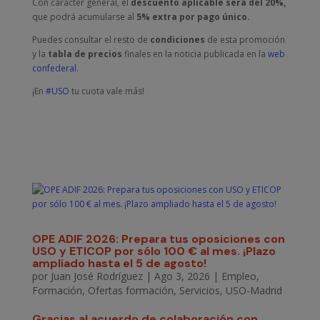
Con carácter general, el
descuento aplicable será del 20%,
que podrá acumularse al
5% extra por pago único.
Puedes consultar el resto de
condiciones
de esta promoción
y la
tabla de precios
finales en la noticia publicada en la
web
confederal
.
¡En
#USO
tu cuota vale más!
OPE ADIF 2026: Prepara tus oposiciones con
USO y ETICOP por sólo 100 € al mes. ¡Plazo
ampliado hasta el 5 de agosto!
por
Juan José Rodríguez
|
Ago 3, 2026
|
Empleo
,
Formación
,
Ofertas formación
,
Servicios
,
USO-Madrid
Gracias al acuerdo de colaboración con