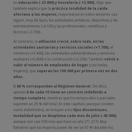
en
educación (-23.800) y hostelería (-13.900).
Algo que
también explica que la
práctica totalidad de la caída
afectase a las mujeres,
mayoritarias en estos sectores. Les
siguen, muy de lejos, las actividades artísticas, deportivas y de
entretenimiento (-4.100) y las profesionales, científicas y
técnicas (-2.700).
Al contrario, la
afiliación creció, sobre todo, en las
actividades sanitarias y servicios sociales (+7.700),
el
comercio (+3.400), las actividades administrativas y servicios
auxiliares (+2.600) o la construcción (+2.200). También
volvió a
subir el número de empleados de hogar
(casi todas
mujeres), que
superan los 100.000 por primera vez en dos
años.
El
86 % corresponden al Régimen General.
De ellos,
apenas
6 de cada 10 tiene un contrato indefinido a
tiempo completo,
mientras que los temporales o parciales
suponen un 25 % del total. En este capítulo (aunque consten
como indefinidos), se incluyen a los
fijos discontinuos,
modalidad que se desploma cada mes de julio (-40.000),
aunque son casi 500 más que hace un año (71.217). Muy
llamativo que las mujeres pasen de ser un 57 % durante los