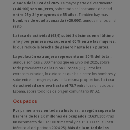
oleada de la EPA del 2025.
La mayor parte del crecimiento
(+46.100) son mujeres,
sobre todo en los tramos de edad
entre 25 y 34 y mayores de 55 años.
También hay más
hombres de edad avanzada (+20.000),
aunque menos en el
resto.
La
tasa de actividad (63,9) subió 3 décimas en el último
año
y
por primera vez supera el 60 % entre las mujeres,
lo que reduce la
brecha de género hasta los 7 puntos.
La
población extranjera representa un 20 % del total,
aunque son casi 2.000 menos que en junio del 2025, sobre
todo procedentes de la Unión Europea (UE). Entre los
extracomunitarios, lo curioso es que baja entre los hombres y
sube entre las mujeres, casi en la misma proporción. La
tasa
de actividad se eleva hasta el 75,7
entre los no nacidos en
España, sobre todo los de origen comunitario (81,6).
Ocupados
Por primera vez en toda su historia, la región supera la
barrera de los 3,6 millones de ocupados (3.631.300)
tras
un incremento de +32.100 trimestral y de +50.000 anual (casi
idéntico al del periodo 2024-25).
Más de la mitad de los