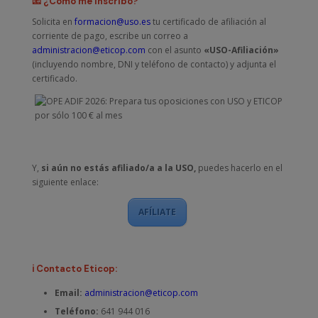
📧 ¿Cómo me inscribo?
Solicita en
formacion@uso.es
tu certificado de afiliación al
corriente de pago, escribe un correo a
administracion@eticop.com
con el asunto
«USO-Afiliación»
(incluyendo nombre, DNI y teléfono de contacto) y adjunta el
certificado.
Y,
si aún no estás afiliado/a a la USO,
puedes hacerlo en el
siguiente enlace:
AFÍLIATE
ℹ️ Contacto Eticop:
Email:
administracion@eticop.com
Teléfono:
641 944 016