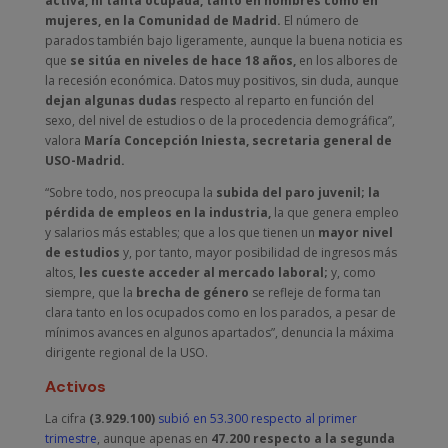
activa, ni tanta ocupada, tanto en hombres como en
mujeres, en la Comunidad de Madrid.
El número de
parados también bajo ligeramente, aunque la buena noticia es
que
se sitúa en niveles de hace 18 años,
en los albores de
la recesión económica. Datos muy positivos, sin duda, aunque
dejan algunas dudas
respecto al reparto en función del
sexo, del nivel de estudios o de la procedencia demográfica”,
valora
María Concepción Iniesta, secretaria general de
USO-Madrid.
“Sobre todo, nos preocupa la
subida del paro juvenil; la
pérdida de empleos en la industria,
la que genera empleo
y salarios más estables; que a los que tienen un
mayor nivel
de estudios
y, por tanto, mayor posibilidad de ingresos más
altos,
les cueste acceder al mercado laboral;
y, como
siempre, que la
brecha de género
se refleje de forma tan
clara tanto en los ocupados como en los parados, a pesar de
mínimos avances en algunos apartados”, denuncia la máxima
dirigente regional de la USO.
Activos
La cifra
(3.929.100)
subió en 53.300 respecto al primer
trimestre
, aunque apenas en
47.200 respecto a la segunda