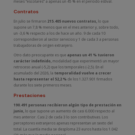
meses “escolares” a apenas un 45 % en el periodo estival.
Contratos
En julio se firmaron
215.405 nuevos contratos,
lo que
supone un 7,8 % menos que en el mes anterior y, sobre todo,
un -3,6 % respecto a los de hace un año. 9 de cada 10
correspondieron al sector servicios y 1 de cada 3 a personas
trabajadoras de origen extranjero.
Otro dato preocupante es que
apenas un 41 % tuvieron
carácter indefinido,
modalidad que experimentó un mayor
retroceso anual (-5,2) que los temporales (-2,5). En el
acumulado del 2026, la
temporalidad vuelve a crecer
hasta representar el 52,2 %
de los 1.327.901 firmados
durante los siete primeros meses.
Prestaciones
190.491 personas recibieron algún tipo de prestación en
junio,
lo que supone un aumento de casi 6.000 respecto al
mes anterior. Casi 2 de cada 3 lo son contributivas. Los
perceptores extranjeros apenas representan un sexto del
total. La cuantía media se desploma 23 euros hasta los 1.042