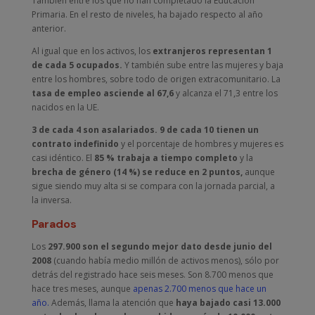
También entre los que no han completado la Educación
Primaria. En el resto de niveles, ha bajado respecto al año
anterior.
Al igual que en los activos, los
extranjeros representan 1
de cada 5 ocupados.
Y también sube entre las mujeres y baja
entre los hombres, sobre todo de origen extracomunitario. La
tasa de empleo asciende al 67,6
y alcanza el 71,3 entre los
nacidos en la UE.
3 de cada 4 son asalariados. 9 de cada 10 tienen un
contrato indefinido
y el porcentaje de hombres y mujeres es
casi idéntico. El
85 % trabaja a tiempo completo
y la
brecha de género (14 %) se reduce en 2 puntos,
aunque
sigue siendo muy alta si se compara con la jornada parcial, a
la inversa.
Parados
Los
297.900 son el segundo mejor dato desde junio del
2008
(cuando había medio millón de activos menos), sólo por
detrás del registrado hace seis meses. Son 8.700 menos que
hace tres meses, aunque
apenas 2.700 menos que hace un
año.
Además, llama la atención que
haya bajado casi 13.000