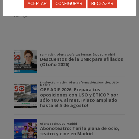
Apoya la manifestación del 17 de diciembre a las 12.00 por la
ACEPTAR
CONFIGURAR
RECHAZAR
defensa de las pensiones en La Constitución. ¡Contamos
contigo!