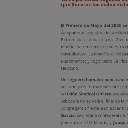
que llenaron las calles de l
El Primero de Mayo del 2026 s
compañeros llegados desde Galicia,
Extremadura, Andalucía y la Comun
Madrid, se reunieron en nuestra c
reivindicativa. La manifestación pa
Bustamante) y llegó hasta La Plaz
Neptuno.
Un
reguero humano nunca ante
solitario y de forma itinerante el
1
la
Unión Sindical Obrera
ocupaban
cabecera no se veía el final de la m
congregaron frente a un escenari
García,
secretaria confederal de A
general de USO-Madrid; y
Joaquí