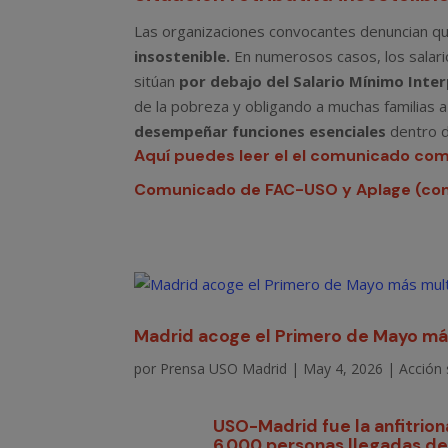
Las organizaciones convocantes denuncian qu
insostenible.
En numerosos casos, los salari
sitúan
por debajo del Salario Mínimo Inter
de la pobreza y obligando a muchas familias a
desempeñar funciones esenciales
dentro d
Aquí puedes leer el el comunicado co
Comunicado de FAC-USO y Aplage (conc
Madrid acoge el Primero de Mayo más 
por
Prensa USO Madrid
|
May 4, 2026
|
Acción 
USO-Madrid fue la anfitrio
6.000 personas llegadas des