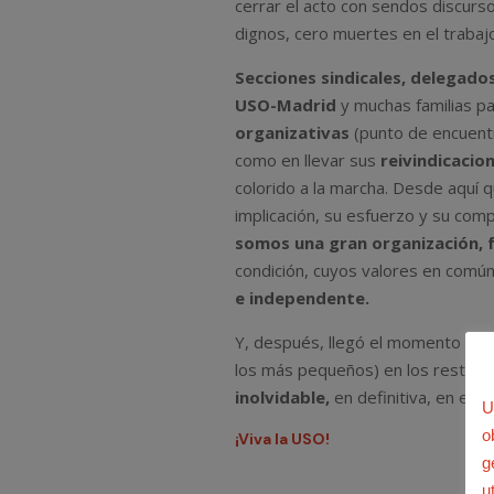
cerrar el acto con sendos discurs
dignos, cero muertes en el trabajo 
Secciones sindicales, delegados
USO-Madrid
y muchas familias pa
organizativas
(punto de encuentr
como en llevar sus
reivindicacio
colorido a la marcha. Desde aquí 
implicación, su esfuerzo y su com
somos una gran organización,
condición, cuyos valores en comú
e independente.
Y, después, llegó el momento para
los más pequeños) en los restaur
inolvidable,
en definitiva, en el
U
o
¡Viva la USO!
g
u