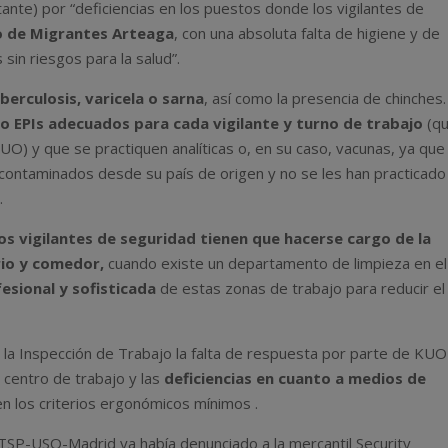
nte) por “deficiencias en los puestos donde los vigilantes de
o de Migrantes Arteaga
, con una absoluta falta de higiene y de
sin riesgos para la salud”.
berculosis, varicela o sarna
, así como la presencia de chinches.
o EPIs adecuados para cada vigilante y turno de trabajo
(q
KUO) y que se practiquen analíticas o, en su caso, vacunas, ya que
 contaminados desde su país de origen y no se les han practicado
.
los vigilantes de seguridad tienen que hacerse cargo de la
rio y comedor,
cuando existe un departamento de limpieza en el
esional y sofisticada
de estas zonas de trabajo para reducir el
 a la Inspección de Trabajo la falta de respuesta por parte de KUO
e centro de trabajo y las
deficiencias en cuanto a medios de
n los criterios ergonómicos mínimos .
TSP-USO-Madrid ya había denunciado a la mercantil Security