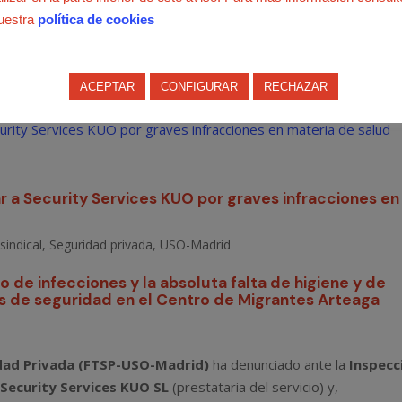
so.es
uestra
política de cookies
ACEPTAR
CONFIGURAR
RECHAZAR
a Security Services KUO por graves infracciones en
sindical
,
Seguridad privada
,
USO-Madrid
o de infecciones y la absoluta falta de higiene y de
s de seguridad en el Centro de Migrantes Arteaga
dad Privada (FTSP-USO-Madrid)
ha denunciado ante la
Inspecc
a
Security Services KUO SL
(prestataria del servicio) y,