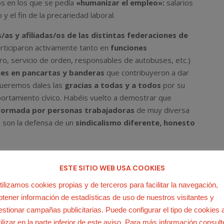
os en los que se pedía
«humanizar el empleo»:
salarios
y el fin de la precariedad laboral.
/as y afiliadas/os de las distintas federaciones de
rticiparon activamente tanto en
funciones
o, servicio de orden, responsables de autobuses, etc.)
nes en pancartas y banderas
que contribuyeron a dar
queremos dales las
gracias a todas y a todos
por su
portamiento cívico. Habéis vuelto a demostrar que
 formada por personas trabajadoras
de muy diversa
n son la defensa de un
sindicalismo diferente, honesto
 reforzar el compañerismo y la diversión (sobre todo de
antes y atracciones varias del Parque Warner.
Un día
ESTE SITIO WEB USA COOKIES
 que además acompañó un tiempo espectacular.
tilizamos cookies propias y de terceros para facilitar la navegación,
btener información de estadísticas de uso de nuestros visitantes y
estionar campañas publicitarias. Puede configurar el tipo de cookies 
tilizar en la parte inferior de este aviso. Para más información consult