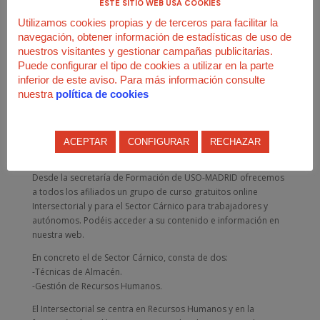
ESTE SITIO WEB USA COOKIES
Utilizamos cookies propias y de terceros para facilitar la
navegación, obtener información de estadísticas de uso de
nuestros visitantes y gestionar campañas publicitarias.
Puede configurar el tipo de cookies a utilizar en la parte
inferior de este aviso. Para más información consulte
El 26 de abril se inician Cursos gratuitos
nuestra
política de cookies
Online
por
Juan José Rodríguez
|
Abr 23, 2018
|
Formación
ACEPTAR
CONFIGURAR
RECHAZAR
El 26 de abril se inician Cursos gratuitos Online
Desde la secretaría de Formación de USO-MADRID ofrecemos
a todos los afiliados un grupo de curso gratuitos online
Intersectorial y para el Sector Cárnico para trabajadores y
autónomos. Podéis acceder a su contenido e información en
nuestra web.
En concreto el de Sector Cárnico, consta de dos:
-Técnicas de Almacén.
-Gestión de Recursos Humanos.
El Intersectorial se centra en Recursos Humanos y en la