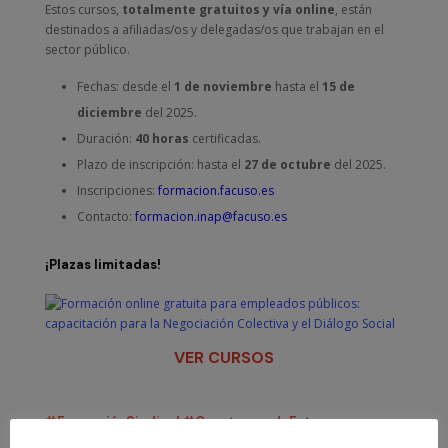
Estos cursos,
totalmente gratuitos y vía online
, están
destinados a afiliadas/os y delegadas/os que trabajan en el
sector público.
Fechas: desde el
1 de noviembre
hasta el
15 de
diciembre
del 2025.
Duración:
40 horas
certificadas.
Plazo de inscripción: hasta el
27 de octubre
del 2025.
Inscripciones:
formacion.facuso.es
Contacto:
formacion.inap@facuso.es
¡Plazas limitadas!
VER CURSOS
#FormaciónSindical
#ConstruyendoFuturo
#USOTeForma