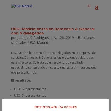
USO-Madrid entra en Domestic & General
con 5 delegados
por
Juan José Rodríguez
|
Abr 26, 2019
|
Elecciones
sindicales
,
USO-Madrid
USO-Madrid ha obtenido cinco delegados en la empresa de
servicios Domestic & General en las elecciones celebradas
este miércoles. Se trata de un espléndido resultado,
especialmente teniendo en cuenta que es la primera vez que
nos presentamos.
El resultado:
UGT: 8 representantes
USO: 5 representantes
ESTE SITIO WEB USA COOKIES