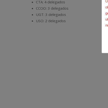
U
CTA: 4 delegados
o
CCOO: 3 delegados
g
UGT: 3 delegados
u
USO: 2 delegados
n