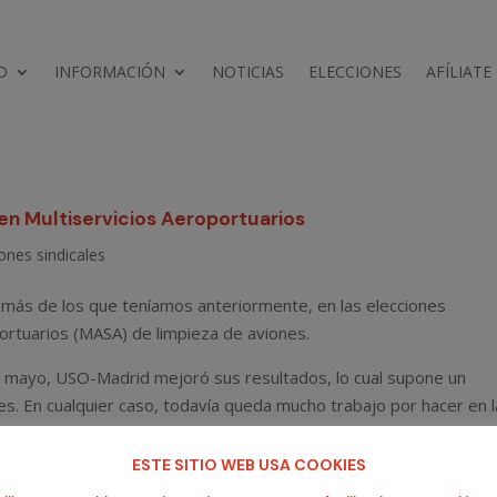
D
INFORMACIÓN
NOTICIAS
ELECCIONES
AFÍLIATE
n Multiservicios Aeroportuarios
ones sindicales
más de los que teníamos anteriormente, en las elecciones
portuarios (MASA) de limpieza de aviones.
e mayo, USO-Madrid mejoró sus resultados, lo cual supone un
es. En cualquier caso, todavía queda mucho trabajo por hacer en l
ESTE SITIO WEB USA COOKIES