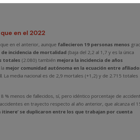
que en el 2022
que en el anterior, aunque
fallecieron 19 personas menos
grac
 de incidencia de mortalidad
(baja del 2,2 al 1,7 y es la única
s totales
(2.080) también
mejora la incidencia de años
 la
mejor comunidad autónoma en la ecuación entre afiliado
l
. La media nacional es de 2,9 mortales (+1,2) y de 2.715 totales
8 % menos de fallecidos, sí, pero idéntico porcentaje de acciden
accidentes en trayecto respecto al año anterior, que alcanza el 
n itinere’ se duplicaron entre los que trabajan por cuenta