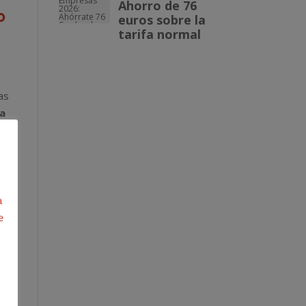
o
as
la
de
 la
ero
a
a
e