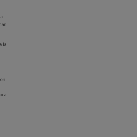
da
nan
a la
ron
para