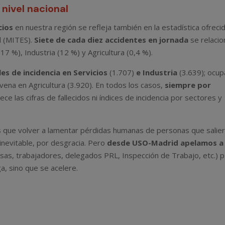
nivel nacional
cios
en nuestra región se refleja también en la estadística ofreci
l (MITES).
Siete de cada diez accidentes en jornada
se relacio
17 %), Industria (12 %) y Agricultura (0,4 %).
es de incidencia en Servicios
(1.707)
e Industria
(3.639); ocup
ovena en Agricultura (3.920). En todos los casos,
siempre por
ece las cifras de fallecidos ni índices de incidencia por sectores y
 que volver a lamentar pérdidas humanas de personas que salie
 inevitable, por desgracia. Pero
desde USO-Madrid apelamos a
as, trabajadores, delegados PRL, Inspección de Trabajo, etc.) 
a, sino que se acelere.