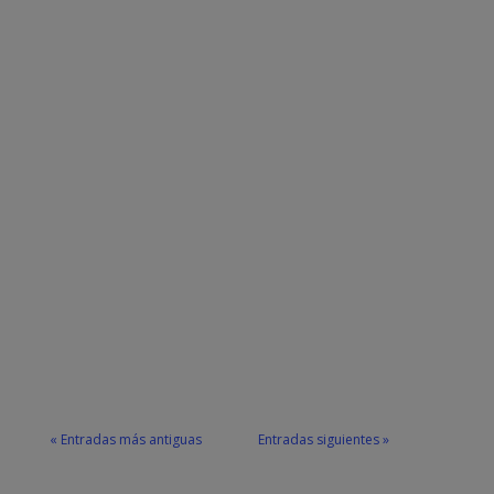
hasta este próximo...
Juan José Rodríguez
La ventilación correcta y a menudo de
las aulas y otros espacios de los
colegios es básico para frenar la
expansión del coronavirus covid-19
durante el curso escolar. Frenar los
contagios en las...
« Entradas más antiguas
Entradas siguientes »