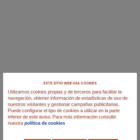
Juan José Rodríguez
Las bajas médicas por covid-19 se
asemejan a las bajas por accidente
laboral en cuanto a las prestaciones.
En ambas bajas se cobra desde el
ESTE SITIO WEB USA COOKIES
primer día y el porcentaje que
Utilizamos cookies propias y de terceros para facilitar la
cobraremos será el 75% de...
navegación, obtener información de estadísticas de uso de
nuestros visitantes y gestionar campañas publicitarias.
Puede configurar el tipo de cookies a utilizar en la parte
inferior de este aviso. Para más información consulte
nuestra
política de cookies