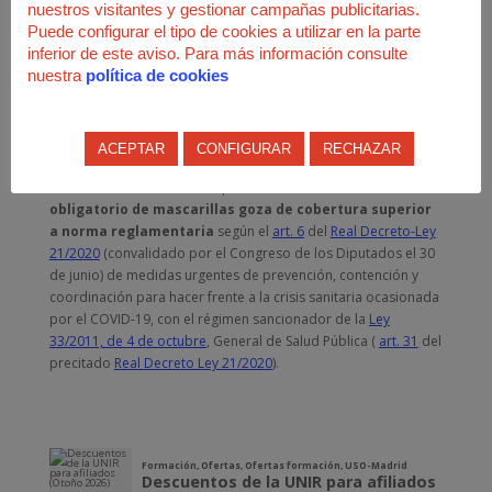
nuestros visitantes y gestionar campañas publicitarias.
poderes públicos tienen el objetivo de la supervivencia de la
Puede configurar el tipo de cookies a utilizar en la parte
comunidad utilizando un método de barrera como es el uso
inferior de este aviso. Para más información consulte
generalizado de la mascarilla. Destaca, además, que esta
nuestra
política de cookies
misma medida ha sido adoptada por otros estados
miembros de la Unión Europea y muchos otros países del
mundo y cumple con las recomendaciones de la Organización
ACEPTAR
CONFIGURAR
RECHAZAR
Mundial de la Salud (OMS).
La Sala acaba recordando que actualmente
el uso
obligatorio de mascarillas goza de cobertura superior
a norma reglamentaria
según el
art. 6
del
Real Decreto-Ley
21/2020
(convalidado por el Congreso de los Diputados el 30
de junio) de medidas urgentes de prevención, contención y
coordinación para hacer frente a la crisis sanitaria ocasionada
por el COVID-19, con el régimen sancionador de la
Ley
33/2011, de 4 de octubre
, General de Salud Pública (
art. 31
del
precitado
Real Decreto Ley 21/2020
).