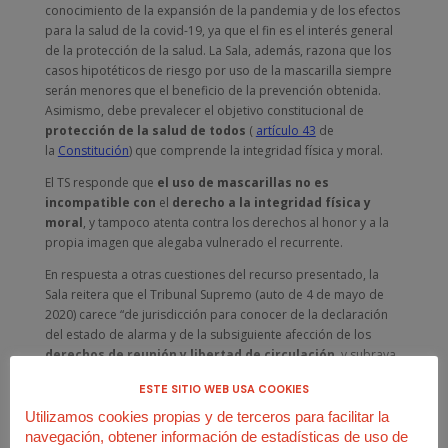
conocimiento de la expansión de la pandemia y de los efectos
para la salud de la covid-19, ya que el fin es el interés general
de la protección de la salud. La Sala, además, razona que los
casos hipotéticos de riesgo por uso de la mascarilla siempre
serán menores que el beneficio de la prevención obtenida.
Asimismo, debe prevalecer el objetivo constitucional de
protección de la salud de todos
(
artículo 43
de
la
Constitución
) que comprende la integridad física y moral.
El TS responde que
el uso de mascarillas no es
incompatible con
el
derecho a la integridad física y
moral
, y tampoco atenta contra los derechos al honor y a la
propia imagen que alegaba vulnerado el recurrente.
En respuesta a otras cuestiones del recurso presentado, la
Sala reitera que el Tribunal Supremo (auto de 4 de mayo de
2020) carece “de jurisdicción para conocer de la declaración
del estado de alarma y de la subsiguiente afección de los
derechos de reunión y libertad de circulación
, y subraya
que ello no significa inmunidad frente al control jurisdiccional,
ESTE SITIO WEB USA COOKIES
sino que la competencia corresponde al
Tribunal
Constitucional
”.
Utilizamos cookies propias y de terceros para facilitar la
navegación, obtener información de estadísticas de uso de
La sentencia presume que las medidas adoptadas por los