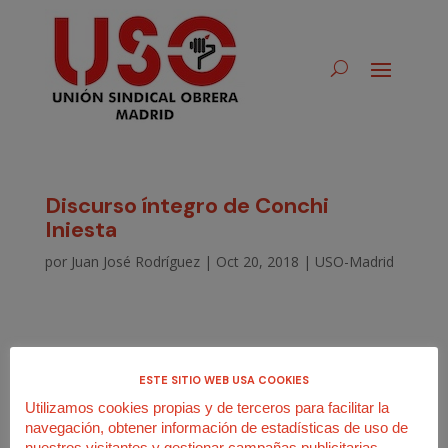
Discurso íntegro de Conchi
Iniesta
por
Juan José Rodríguez
|
Oct 20, 2018
|
USO-Madrid
ESTE SITIO WEB USA COOKIES
Utilizamos cookies propias y de terceros para facilitar la
navegación, obtener información de estadísticas de uso de
nuestros visitantes y gestionar campañas publicitarias.