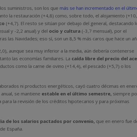
 los suministros, son los que
más se han incrementado en el últi
tanto la restauración (+4,8) como, sobre todo, el alojamiento (+10,
co
(+4,7). El resto se sitúan por debajo del general, destacando l
ual y -2,2 anual) y del
ocio y cultura
(-3,7 mensual), por el
ras las Navidades; eso sí, son un 8,5 % más caros que hace un añ
,0), aunque sea muy inferior a la media, aún debería contenerse
anto las economías familiares. La
caída libre del precio del ac
oductos como la carne de ovino (+14,4), el pescado (+5,7) o los
laborados ni productos energéticos, cayó cuatro décimas en ener
 anual, se mantiene
estable en el último semestre,
siempre po
a para la revisión de los créditos hipotecarios y para próximas
ia de los salarios pactados por convenio,
que en enero fue d
 de España.