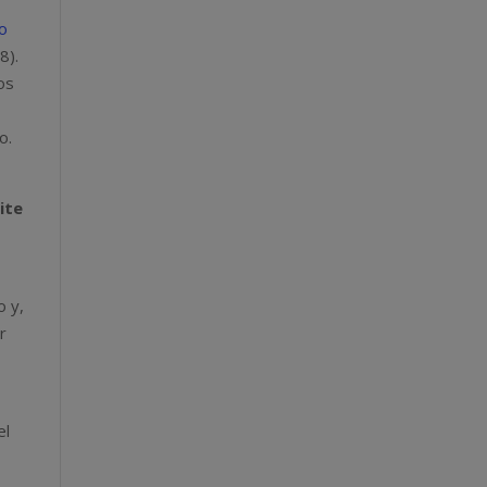
mo
8).
os
o.
eite
o y,
r
el