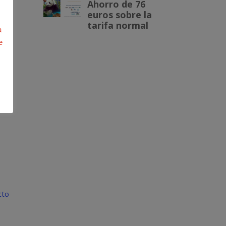
a
e
 en
cia
,
cto