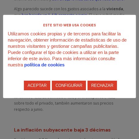
Algo parecido sucede con los gastos asociados a la
vivienda
,
que
han bajado un 1,4 % respecto a junio
. El agua subió medio
punto, pero el gas, la electricidad y otros combustibles se han
ESTE SITIO WEB USA COOKIES
depreciado un 4,3 %. Eso sí, la subida interanual es de un 8,7
Utilizamos cookies propias y de terceros para facilitar la
%, cifra muy elevada.
navegación, obtener información de estadísticas de uso de
Las rebajas de verano también se han hecho sentir en el grupo
nuestros visitantes y gestionar campañas publicitarias.
de
vestido y calzado
, que es el que más baja (-8,1).
Puede configurar el tipo de cookies a utilizar en la parte
Restauración y hostelería
cae 8 décimas debido al
inferior de este aviso. Para más información consulte
abaratamiento de los alojamientos (-10,1). Las
nuestra
política de cookies
comunicaciones
y el
menaje del hogar
también se reducen
4 décimas.
Del lado inflacionista, destaca la subida de del
ocio y la
ACEPTAR
CONFIGURAR
RECHAZAR
cultura
(+1,8), debido al encarecimiento de los paquetes
turísticos (+8,0). La
sanidad
(+0,6) y el
transporte
(+0,2),
sobre todo el privado, también aumentaron sus precios
respecto a junio.
La inflación subyacente baja 3 décimas