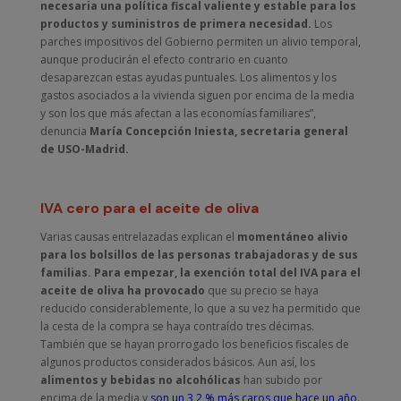
necesaria una política fiscal valiente y estable
para los
productos y suministros de primera necesidad.
Los
parches impositivos del Gobierno permiten un alivio temporal,
aunque producirán el efecto contrario en cuanto
desaparezcan estas ayudas puntuales. Los alimentos y los
gastos asociados a la vivienda siguen por encima de la media
y son los que más afectan a las economías familiares”,
denuncia
María Concepción Iniesta, secretaria general
de USO-Madrid.
IVA cero para el aceite de oliva
Varias causas entrelazadas explican el
momentáneo alivio
para los bolsillos de las personas trabajadoras y de sus
familias. Para empezar, la exención total del IVA para el
aceite de oliva ha provocado
que su precio se haya
reducido considerablemente, lo que a su vez ha permitido que
la cesta de la compra se haya contraído tres décimas.
También que se hayan prorrogado los beneficios fiscales de
algunos productos considerados básicos. Aun así, los
alimentos y bebidas no alcohólicas
han subido por
encima de la media y
son un 3,2 % más caros que hace un año
.