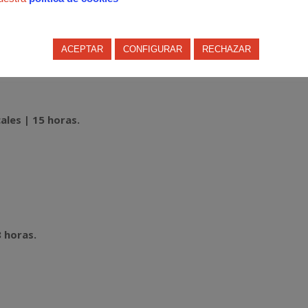
 horas.
ACEPTAR
CONFIGURAR
RECHAZAR
adores | 40 horas.
les | 15 horas.
8 horas.