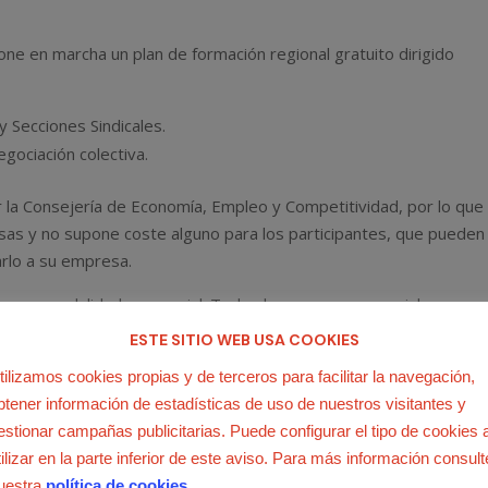
e en marcha un plan de formación regional gratuito dirigido
 Secciones Sindicales.
egociación colectiva.
la Consejería de Economía, Empleo y Competitividad, por lo que
as y no supone coste alguno para los participantes, que pueden
arlo a su empresa.
 o en modalidad presencial. Todos los cursos presenciales se
e USO-Madrid. Para inscribirte debes completar el
formulario q
ESTE SITIO WEB USA COOKIES
tilizamos cookies propias y de terceros para facilitar la navegación,
btener información de estadísticas de uso de nuestros visitantes y
estionar campañas publicitarias. Puede configurar el tipo de cookies 
tilizar en la parte inferior de este aviso. Para más información consult
oras.
uestra
política de cookies