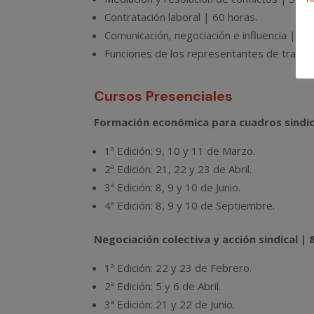
Contratación laboral | 60 horas.
Comunicación, negociación e influencia | 50
Funciones de los representantes de trabaj
Cursos Presenciales
Formación económica para cuadros sindica
1ª Edición: 9, 10 y 11 de Marzo.
2ª Edición: 21, 22 y 23 de Abril.
3ª Edición: 8, 9 y 10 de Junio.
4ª Edición: 8, 9 y 10 de Septiembre.
Negociación colectiva y acción sindical | 
1ª Edición: 22 y 23 de Febrero.
2ª Edición: 5 y 6 de Abril.
3ª Edición: 21 y 22 de Junio.