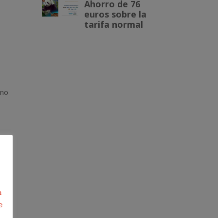
 no
ue
a
e