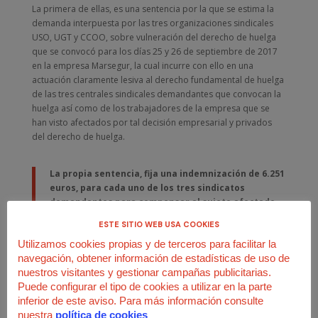
La primera de ellas, es una sentencia por la que se estima la
demanda interpuesta por las tres organizaciones sindicales
USO, UGT y CCOO, sobre vulneración del derecho de huelga
que se convocó para los días 25 y 26 de septiembre de 2017
en la empresa Marsegur, la cual incurre con ello en una
actuación claramente lesiva al derecho fundamental de huelga
de las tres centrales sindicales demandantes que convocan la
huelga así como de los trabajadores de la empresa que se
han visto afectados por tal decisión empresarial y privados
del derecho de huelga.
La propia sentencia, fija una indemnización de 6.251
euros, para cada uno de los tres sindicatos
demandantes para compensar al sujeto afectado
por la violación del derecho fundamental.
ESTE SITIO WEB USA COOKIES
Utilizamos cookies propias y de terceros para facilitar la
Por otro lado, el Tribunal Supremo ha declarado la nulidad del
navegación, obtener información de estadísticas de uso de
Primer Convenio Colectivo de la empresa Marsegur, por
nuestros visitantes y gestionar campañas publicitarias.
entender que la Comisión Negociadora no se hallaba
Puede configurar el tipo de cookies a utilizar en la parte
válidamente constituida por cuanto sus integrantes no
inferior de este aviso. Para más información consulte
ostentaban la condición de representantes unitarios y
nuestra
política de cookies