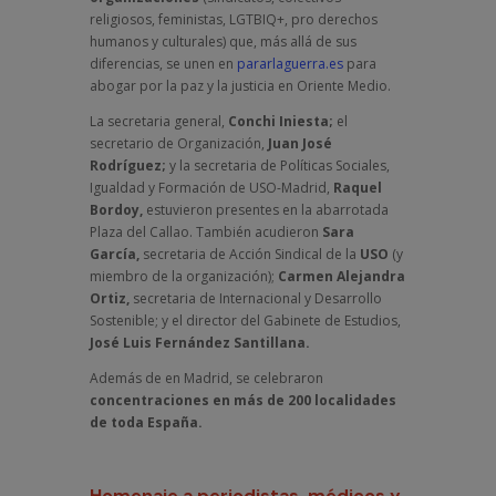
religiosos, feministas, LGTBIQ+, pro derechos
humanos y culturales) que, más allá de sus
diferencias, se unen en
pararlaguerra.es
para
abogar por la paz y la justicia en Oriente Medio.
La secretaria general,
Conchi Iniesta;
el
secretario de Organización,
Juan José
Rodríguez;
y la secretaria de Políticas Sociales,
Igualdad y Formación de USO-Madrid,
Raquel
Bordoy,
estuvieron presentes en la abarrotada
Plaza del Callao. También acudieron
Sara
García,
secretaria de Acción Sindical de la
USO
(y
miembro de la organización);
Carmen Alejandra
Ortiz,
secretaria de Internacional y Desarrollo
Sostenible; y el director del Gabinete de Estudios,
José Luis Fernández Santillana.
Además de en Madrid, se celebraron
concentraciones en más de 200 localidades
de toda España.
Homenaje a periodistas, médicos y