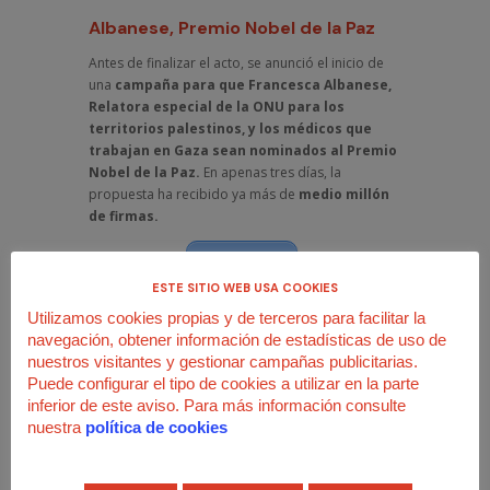
Albanese, Premio Nobel de la Paz
Antes de finalizar el acto, se anunció el inicio de
una
campaña para que Francesca Albanese,
Relatora especial de la ONU para los
territorios palestinos, y los médicos que
trabajan en Gaza sean nominados al Premio
Nobel de la Paz.
En apenas tres días, la
propuesta ha recibido ya más de
medio millón
de firmas.
FIRMA AQUÍ
ESTE SITIO WEB USA COOKIES
Utilizamos cookies propias y de terceros para facilitar la
navegación, obtener información de estadísticas de uso de
nuestros visitantes y gestionar campañas publicitarias.
GALERÍA DE FOTOS
Puede configurar el tipo de cookies a utilizar en la parte
inferior de este aviso. Para más información consulte
nuestra
política de cookies