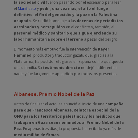
la sociedad civil
fueron pasando por el escenario para leer
el
Manifiesto
y
pedir, una vez más, el alto el fuego
definitivo, el fin del genocidio y la paz en la Palestina
ocupada.
Se rindió homenaje a las
decenas de periodistas
asesinados y perseguidos
en el conflicto y, también, al
personal médico y sanitario que sigue ejerciendo su
labor humanitaria sobre el terreno
a pesar del peligro.
El momento más emotivo fue la intervención de
Kayer
Hammed,
productor y traductor gazatí, que, gracias a la
Plataforma, ha podido refugiarse en España con lo que queda
de su familia. Su
testimonio directo
no dejó indiferente a
nadie y fue largamente aplaudido por todos los presentes.
Albanese, Premio Nobel de la Paz
Antes de finalizar el acto, se anunció el inicio de una
campaña
para que Francesca Albanese, Relatora especial de la
ONU para los territorios palestinos, y los médicos que
trabajan en Gaza sean nominados al Premio Nobel de la
Paz.
En apenas tres días, la propuesta ha recibido ya más de
medio millón de firmas.