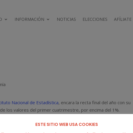
D
INFORMACIÓN
NOTICIAS
ELECCIONES
AFÍLIATE
mía
tituto Nacional de Estadística
, encara la recta final del año con su
de los valores del primer cuatrimestre, por encima del 1%.
a positiva, como la energía en vivienda, salvo el gasóleo para
ESTE SITIO WEB USA COOKIES
mera gran ola de frío del otoño-invierno. Sin embargo, el efecto d