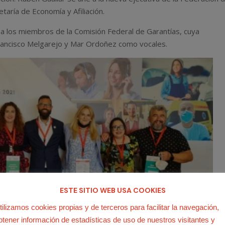
etaría de Economía y Afiliación.
a los miembros de la Comisión Federal de Garantías, cuya
Francisco Melgarejo y Mar Ordoñez como vocales.
ESTE SITIO WEB USA COOKIES
tilizamos cookies propias y de terceros para facilitar la navegación,
btener información de estadísticas de uso de nuestros visitantes y