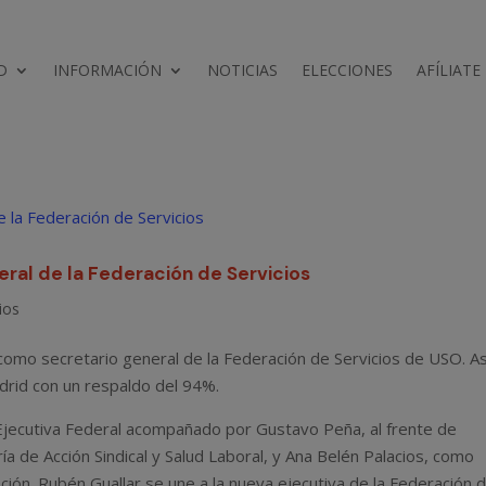
D
INFORMACIÓN
NOTICIAS
ELECCIONES
AFÍLIATE
eral de la Federación de Servicios
ios
como secretario general de la Federación de Servicios de USO. As
drid con un respaldo del 94%.
a Ejecutiva Federal acompañado por Gustavo Peña, al frente de
ía de Acción Sindical y Salud Laboral, y Ana Belén Palacios, como
ión. Rubén Guallar se une a la nueva ejecutiva de la Federación 