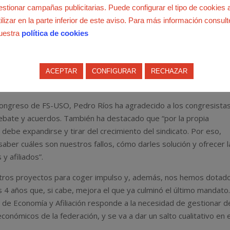
estionar campañas publicitarias. Puede configurar el tipo de cookies 
tilizar en la parte inferior de este aviso. Para más información consult
uestra
política de cookies
ACEPTAR
CONFIGURAR
RECHAZAR
dicato
 Congreso de FS-USO, Pedro Ríos ha agradecido a los congresistas
debate y acuerdos. También ha destacado que “por la propia
 debe expandirse y tirar del crecimiento del sindicato. Por eso,
aber cuáles son nuestros fallos, cómo darles solución y ofrecer l
 afiliados”.
stros proyectos para coger impulso y, además, nos hemos dotad
 4 años que, si cabe, mejora el que ya culminó el último mandato.
a de Economía y Afiliación responde a la necesidad de gestionar d
conómicos de la federación, y se va a dar un salto cualitativo en 