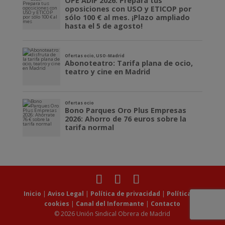
Inicio
|
Aviso Legal
|
Política de privacidad
|
Política de
cookies
|
Canal del Informante
|
Contacto
© 2026 Unión Sindical Obrera de Madrid