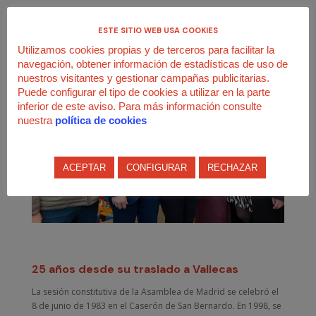
ESTE SITIO WEB USA COOKIES
Utilizamos cookies propias y de terceros para facilitar la
navegación, obtener información de estadísticas de uso de
nuestros visitantes y gestionar campañas publicitarias.
Puede configurar el tipo de cookies a utilizar en la parte
inferior de este aviso. Para más información consulte
nuestra
política de cookies
ACEPTAR
CONFIGURAR
RECHAZAR
25 años desde su traslado a Vallecas
La sesión constitutiva de la Asamblea de Madrid se celebró el
8 de junio de 1983 en el Caserón de San Bernardo. En 1998, se