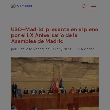
USO-Madrid, presente en el pleno
por el LX Aniversario de la
Asamblea de Madrid
por
Juan José Rodríguez
|
Dic 1, 2023
|
USO-Madrid