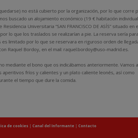
quedarse) no está cubierto por la organización, por lo que corre 
os buscado un alojamiento económico (19 € habitación individua
 Residencia Universitaria “SAN FRANCISCO DE ASÍS” situado en e
or lo que los traslados se realizarían a pie. La reserva sería para
 es limitado por lo que se reservara en riguroso orden de llegad
 con Raquel Bordoy, en el mail: raquel.bordoy@uso-madrid.es.
ino mediante el bono que os indicábamos anteriormente. Vamos 
 aperitivos fríos y calientes y un plato caliente leonés, así como
urante el tiempo que dure la comida.
tica de cookies
|
Canal del Informante
|
Contacto