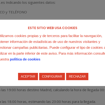
.es Indicando los siguientes datos:
CO y TELÉFONO
A LAS 4:00 A.M), AUTOBÚS VUELTA ( 1º MAYO A LAS 19:00 P.M
ESTE SITIO WEB USA COOKIES
P.M)
tilizamos cookies propias y de terceros para facilitar la navegación,
S?
btener información de estadísticas de uso de nuestros visitantes y
estionar campañas publicitarias. Puede configurar el tipo de cookies 
tilizar en la parte inferior de este aviso. Para más información consult
uestra
política de cookies
drid a León, saliendo la madrugada el día 1 de mayo (calculando
 horas y participar tanto en el acto reivindicativo como en la Jorn
ACEPTAR
CONFIGURAR
RECHAZAR
posibilidades:
a las 19:00 horas destino Madrid, calculando la hora de llegada 00
a las 18:00 horas, estimando las 23:00 horas para la llegada.