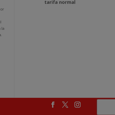
por
l
l
 la
a.
a