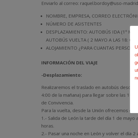
Enviarlo al correo: raquel.bordoy@uso-madrid
NOMBRE, EMPRESA, CORREO ELECTRÓNI
NÚMERO DE ASISTENTES
DESPLAZAMIENTO: AUTOBÚS IDA (1º MAYO 
AUTOBÚS VUELTA ( 2 MAYO A LAS 18: 00 
U
ALOJAMIENTO ¿PARA CUANTAS PERSONA
o
INFORMACIÓN DEL VIAJE
g
u
-Desplazamiento:
n
Realizaremos el traslado en autobús desde Ma
4:00 de la mañana) para llegar sobre las 10:00
de Convivencia.
Para la vuelta, desde la Unión ofrecemos dos 
1.- Salida de León la tarde del día 1 de mayo 
horas.
2.- Pasar una noche en León y volver el día 2 