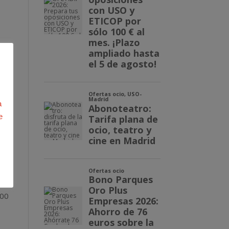
) 0
a
e
 las
ada
:00