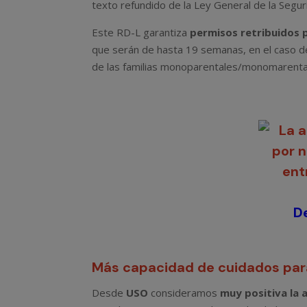
USO denuncia ante el Ministerio de I
europea y perjudica a las madres bio
por
Prensa USO Madrid
|
Oct 6, 2025
|
Igualda
El sindicato presenta un escrito jurí
comunitaria, que deja a la madre bi
retribuido
Los
servicios jurídicos de la USO
han prese
motivan por qué
España está incumpliendo
previstos por la Directiva para la madre bioló
española sí mejora lo previsto desde Brusel
madre biológica disfruta de
una semana re
La última redacción de la norma, además de
c
que la madre biológica dispone de
19 seman
disfrutarse hasta los 8 años) y
2 semanas
de 
un permiso de maternidad de
14 semanas y