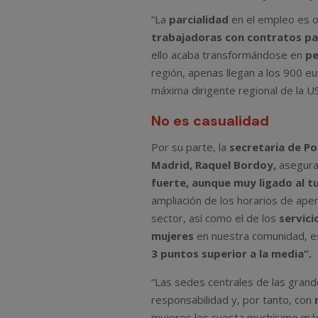
“La
parcialidad
en el empleo es o
trabajadoras con contratos par
ello acaba transformándose en
pe
región, apenas llegan a los 900 eu
máxima dirigente regional de la U
No es casualidad
Por su parte, la
secretaria de Po
Madrid, Raquel Bordoy,
asegura
fuerte, aunque muy ligado al t
ampliación de los horarios de ape
sector, así como el de los
servici
mujeres
en nuestra comunidad, es
3 puntos superior a la media”.
“Las sedes centrales de las grand
responsabilidad y, por tanto, con
mujeres les cuesta muchísimo más 