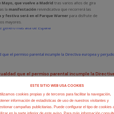
e Mayo, que vuelve a Madrid
tras varios años de gira
ras la
manifestación
reivindicativa que recorrerá las
ca y festiva será en el Parque Warner
para disfrute de
los mayores.
ESTE SITIO WEB USA COOKIES
tilizamos cookies propias y de terceros para facilitar la navegación,
btener información de estadísticas de uso de nuestros visitantes y
estionar campañas publicitarias. Puede configurar el tipo de cookies 
tilizar en la parte inferior de este aviso. Para más información consult