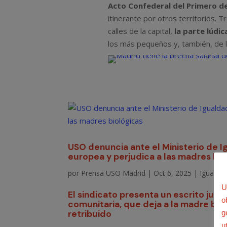
Acto Confederal del Primero d
itinerante por otros territorios. T
calles de la capital,
la parte lúdi
los más pequeños y, también, de 
U
o
g
u