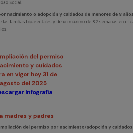
gualdad que el permiso parental incumple la Directiv
lógicas
d
,
Mujer
,
USO-Madrid
dico sobre la transposición escalonada de la normativ
ológica con una semana menos de permiso parental
ntado ante el
Ministerio de Igualdad
un escrito oficial en el que
 con el ordenamiento europeo
y no garantiza los derechos
gica. Es decir, que, a pesar de que para algunos actores la legisla
as (segundo progenitor, adoptantes, acogedores o guardadores),
munerada menos
de lo que debería.
rear confusión en su solicitud, disfrute y retribución,
establ
as
de permiso por nacimiento (2 de esas semanas pueden
lactancia. Mientras que la Directiva atribuye el disfrute retribuid
 8 semanas
de los dos meses de permiso parental.