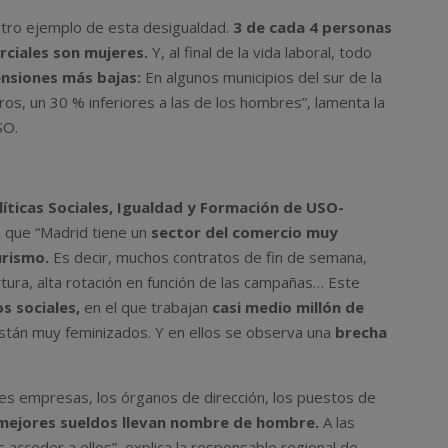
tro ejemplo de esta desigualdad.
3 de cada 4 personas
ciales son mujeres.
Y, al final de la vida laboral, todo
nsiones más bajas:
En algunos municipios del sur de la
ros, un 30 % inferiores a las de los hombres”, lamenta la
SO.
líticas Sociales, Igualdad y Formación de USO-
 que “Madrid tiene un
sector del comercio muy
urismo.
Es decir, muchos contratos de fin de semana,
rtura, alta rotación en función de las campañas… Este
os sociales,
en el que trabajan
casi medio millón de
tán muy feminizados. Y en ellos se observa una
brecha
es empresas, los órganos de dirección, los puestos de
mejores sueldos llevan nombre de hombre.
A las
acceder a ellos”, explica la responsable regional de