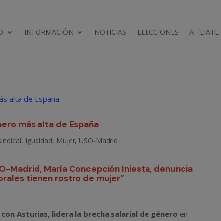
D
INFORMACIÓN
NOTICIAS
ELECCIONES
AFÍLIATE
énero más alta de España
indical
,
Igualdad
,
Mujer
,
USO-Madrid
SO-Madrid, María Concepción Iniesta, denuncia
rales tienen rostro de mujer”
on Asturias, lidera la brecha salarial de género
en