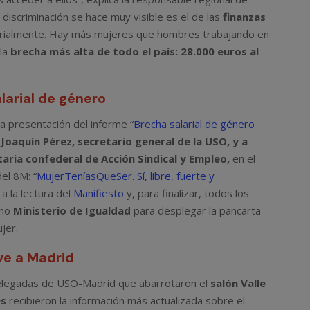
 discriminación se hace muy visible es el de las
finanzas
arialmente. Hay más mujeres que hombres trabajando en
 la
brecha más alta de todo el país: 28.000 euros al
larial de género
a presentación del informe “
Brecha salarial de género
Joaquín Pérez, secretario general de la USO, y a
taria confederal de Acción Sindical y Empleo,
en el
el 8M: “
MujerTeníasQueSer. Sí, libre, fuerte y
a la lectura del
Manifiesto
y, para finalizar, todos los
ano
Ministerio de Igualdad
para desplegar la pancarta
jer.
ve a Madrid
 delegadas de USO-Madrid que abarrotaron el
salón Valle
es
recibieron la información más actualizada sobre el