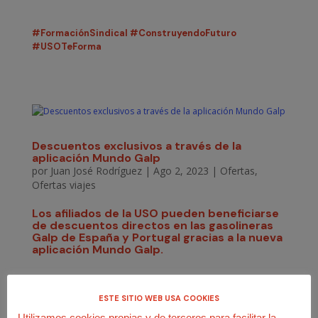
#FormaciónSindical
#ConstruyendoFuturo
#USOTeForma
Descuentos exclusivos a través de la
aplicación Mundo Galp
por
Juan José Rodríguez
|
Ago 2, 2023
|
Ofertas
,
Ofertas viajes
Los afiliados de la
USO
pueden beneficiarse
de descuentos directos en las
gasolineras
Galp de España y Portugal
gracias a la nueva
aplicación
Mundo Galp
.
Descuento de
11 céntimos/litro
en carburantes
ESTE SITIO WEB USA COOKIES
Premium Evologic
(Diésel y Evologic 95).
Utilizamos cookies propias y de terceros para facilitar la