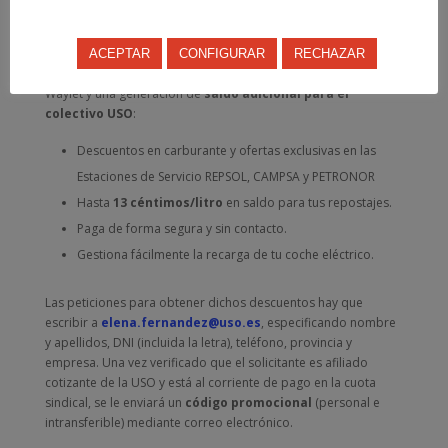
obtener ventajas y descuentos exclusivos a través de la
app
Waylet de Repsol
, y generar saldo en todos sus
repostajes.
ACEPTAR
CONFIGURAR
RECHAZAR
La promoción consta de todas las ventajas de los usuarios
Waylet y una generación de
saldo adicional para el
colectivo USO
:
Descuentos en carburante y ofertas exclusivas en las
Estaciones de Servicio REPSOL, CAMPSA y PETRONOR
Hasta
13 céntimos/litro
en saldo para tus repostajes.
Paga de forma segura y sin contacto.
Gestiona fácilmente la recarga de tu coche eléctrico.
Las peticiones para obtener dichos descuentos hay que
escribir a
elena.fernandez@uso.es
, especificando nombre
y apellidos, DNI (incluida la letra), teléfono, provincia y
empresa. Una vez verificado que el solicitante es afiliado
cotizante de la USO y está al corriente de pago en la cuota
sindical, se le enviará un
código promocional
(personal e
intransferible) mediante correo electrónico.