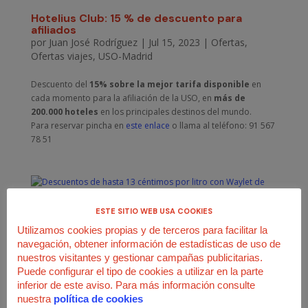
Hotelius Club: 15 % de descuento para
afiliados
por
Juan José Rodríguez
|
Jul 15, 2023
|
Ofertas
,
Ofertas viajes
,
USO-Madrid
Descuento del
15% sobre la mejor tarifa disponible
en
cada momento para la afiliación de la USO, en
más de
200.000 hoteles
en los principales destinos del mundo.
Para reservar pincha en
este enlace
o llama al teléfono: 91 567
78 51
ESTE SITIO WEB USA COOKIES
Descuentos de hasta 13 céntimos por litro
Utilizamos cookies propias y de terceros para facilitar la
con Waylet de Repsol
navegación, obtener información de estadísticas de uso de
por
Juan José Rodríguez
|
Jun 15, 2023
|
Ofertas viajes
nuestros visitantes y gestionar campañas publicitarias.
Puede configurar el tipo de cookies a utilizar en la parte
Gracias al convenio de colaboración firmado entre la
USO y
inferior de este aviso. Para más información consulte
REPSOL-Estaciones de Servicio
, nuestra afiliación puede
nuestra
política de cookies