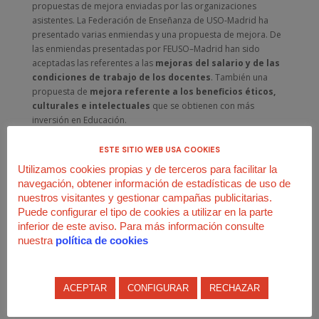
propuestas de mejora enviadas por las organizaciones
asistentes. La Federación de Enseñanza de USO-Madrid ha
presentado varias enmiendas y una propuesta de mejora. De
las enmiendas presentadas por FEUSO–Madrid han sido
aceptadas las referentes a las
mejoras del salario y de las
condiciones de trabajo de los docentes
. También una
propuesta de
mejora referente a los beneficios éticos,
culturales e intelectuales
que se obtienen con más
inversión en Educación.
En la Federación de Enseñanza de USO de Madrid pensamos
ESTE SITIO WEB USA COOKIES
que la educación influye en convertir a los individuos en
Utilizamos cookies propias y de terceros para facilitar la
mejores personas, más comprometidos con la sociedad en la
navegación, obtener información de estadísticas de uso de
que viven, con su entorno y valores.
nuestros visitantes y gestionar campañas publicitarias.
El Consejo Escolar de la Comunidad de Madrid es un órgano
Puede configurar el tipo de cookies a utilizar en la parte
consultivo, no vinculante; pero de las conclusiones que allí se
inferior de este aviso. Para más información consulte
toman surge la legislación relativa a Educación y se tienen muy
nuestra
política de cookies
en cuenta para todas las decisiones que se toman en materia
educativa. Por eso desde FEUSO Madrid pensamos que es
muy importante que este órgano dictamine resoluciones que
ayuden a mejorar la Educación y, en definitiva la sociedad
ACEPTAR
CONFIGURAR
RECHAZAR
madrileña.