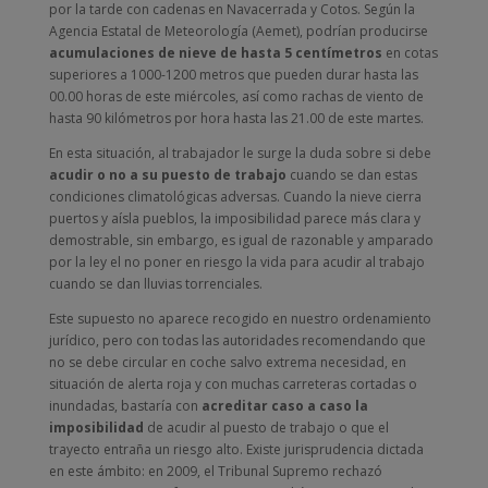
por la tarde con cadenas en Navacerrada y Cotos. Según la
Agencia Estatal de Meteorología (Aemet), podrían producirse
acumulaciones de nieve de hasta 5 centímetros
en cotas
superiores a 1000-1200 metros que pueden durar hasta las
00.00 horas de este miércoles, así como rachas de viento de
hasta 90 kilómetros por hora hasta las 21.00 de este martes.
En esta situación, al trabajador le surge la duda sobre si debe
acudir o no a su puesto de trabajo
cuando se dan estas
condiciones climatológicas adversas. Cuando la nieve cierra
puertos y aísla pueblos, la imposibilidad parece más clara y
demostrable, sin embargo, es igual de razonable y amparado
por la ley el no poner en riesgo la vida para acudir al trabajo
cuando se dan lluvias torrenciales.
Este supuesto no aparece recogido en nuestro ordenamiento
jurídico, pero con todas las autoridades recomendando que
no se debe circular en coche salvo extrema necesidad, en
situación de alerta roja y con muchas carreteras cortadas o
inundadas, bastaría con
acreditar caso a caso la
imposibilidad
de acudir al puesto de trabajo o que el
trayecto entraña un riesgo alto. Existe jurisprudencia dictada
en este ámbito: en 2009, el Tribunal Supremo rechazó