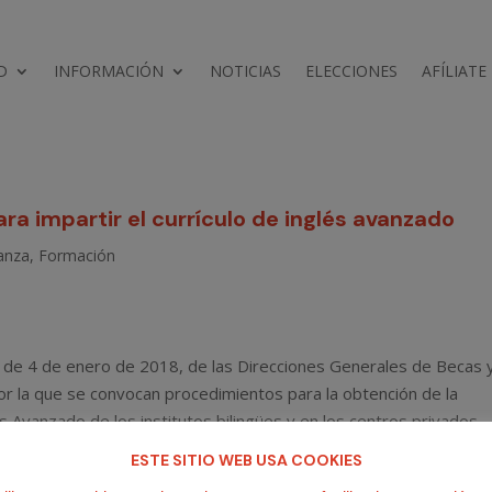
D
INFORMACIÓN
NOTICIAS
ELECCIONES
AFÍLIATE
ra impartir el currículo de inglés avanzado
anza
,
Formación
de 4 de enero de 2018, de las Direcciones Generales de Becas 
r la que se convocan procedimientos para la obtención de la
lés Avanzado de los institutos bilingües y en los centros privados
grama bilingüe en Educación Secundaria de la Comunidad de Madri
ESTE SITIO WEB USA COOKIES