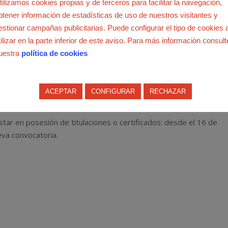
tilizamos cookies propias y de terceros para facilitar la navegación,
btener información de estadísticas de uso de nuestros visitantes y
estionar campañas publicitarias. Puede configurar el tipo de cookies 
sores de Lengua Extranjera de centros públicos y concerta
tilizar en la parte inferior de este aviso. Para más información consult
uestra
política de cookies
n posesión de titulaciones específicas o mediante la superación d
ACEPTAR
CONFIGURAR
RECHAZAR
 obtención por superación de pruebas: del 16 al 29 de enero de
star en posesión de titulaciones o certificados: desde el 16 de
eva convocatoria.