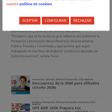
Educación de la Comunidad de Madrid, y reclamamos que se
nuestra
política de cookies
tengan en cuenta a todos los agentes y sectores de la
Educación. Por esto, estamos abiertos al diálogo para mejorar
y completar el acuerdo, como ya lo hicimos con nuestras
ACEPTAR
CONFIGURAR
RECHAZAR
propuestas (ver enlace). Unas ideas que surgen de las
sugerencias que nos han enviado profesores, personal de
administración y servicios de centros educativos.
“Pensamos que se ha hecho un gran esfuerzo por potenciar la
formación y promoción del profesorado de la enseñanza
Pública, Privada y Concertada; y que se tiene que seguir
trabajando en esa línea de englobar a todos los decentes de
todos los sectores”, señala Torija.