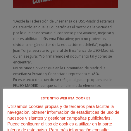
“Desde la Federación de Enseñanza de USO-Madrid estamos
de acuerdo en que la Educación es el motor de la Sociedad,
por lo que es necesario el consenso para avanzar, mejorar y
dar estabilidad al Sistema Educativo; pero no podemos
olvidar a ningún sector de la educación madrileña”, explica
Juan Torija, secretario general de Enseñanza de USO-Madrid,
quien asegura: “No firmaremos el documento tal y como se
encuentra”.
No se puede olvidar que en la Comunidad de Madrid la
enseñanza Privada y Concertada representa el 45%.
En este texto de acuerdo se reflejan algunas propuestas de
FEUSO-MADRID, aunque se han eliminado elementos
esenciales como la libertad de los padres para elegir la
educación y el centro docente para sus hijos, algo que sí
ESTE SITIO WEB USA COOKIES
contemplaba el anterior borrador. Creemos que esta
Utilizamos cookies propias y de terceros para facilitar la
referencia no puede faltar en el acuerdo, ya que la libertad de
navegación, obtener información de estadísticas de uso de
elección es fundamental en cualquier sistema democrático.
nuestros visitantes y gestionar campañas publicitarias.
Desde FEUSO-Madrid agradecemos a la Consejería de
Puede configurar el tipo de cookies a utilizar en la parte
Educación su disposición al consenso para mejorar la
inferior de este aviso. Para más información consulte