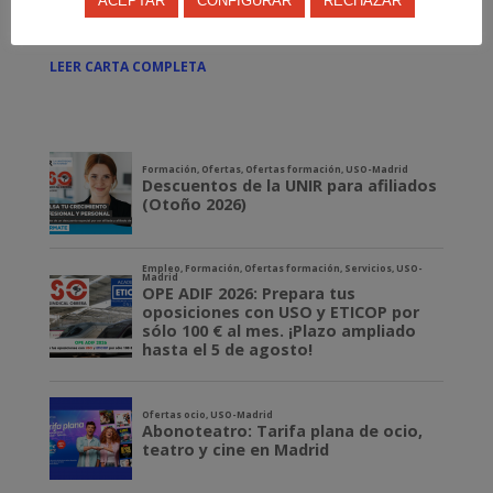
ACEPTAR
CONFIGURAR
RECHAZAR
Consejería y esperamos que la respuesta sea favorable para
obtener este acuerdo tan deseado por los trabajadores.
LEER CARTA COMPLETA