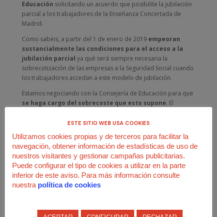
Educación
solicitando un acuerdo que posibilite la jubilación
parcial a los trabajadores de la Enseñanza Concertada de
Madrid.
Como sabéis, a partir del 1 de enero de 2019
empeoran
sustancialmente las condiciones para el acceso a la
jubilación parcial
ya qué será siempre necesaria la
sobrecotización de las empresas a la Seguridad Social cuando
los trabajadores accedan a este modelo de jubilación.
Estamos negociando con la Consejería de Educación para que
se haga cargo del sobrecoste que esto supone
. El
incremento de gasto es compensado en parte por el alto
porcentaje de ahorro en el concepto de antigüedad del
ESTE SITIO WEB USA COOKIES
trabajador relevado. En FEUSO Madrid hemos recogido datos
Utilizamos cookies propias y de terceros para facilitar la
de trabajadores cercanos a la situación de jubilación por
navegación, obtener información de estadísticas de uso de
centros. Os agradecemos vuestra colaboración.
nuestros visitantes y gestionar campañas publicitarias.
Puede configurar el tipo de cookies a utilizar en la parte
Esta medida, que además es una forma de
fomento del
inferior de este aviso. Para más información consulte
empleo juvenil
, facilita la renovación de plantilla de los
nuestra
política de cookies
centros y permite reducir la jornada a los trabajadores que
llevan toda su vida trabajando por la educación.
Entregaremos próximamente estos estudios estadísticos a la