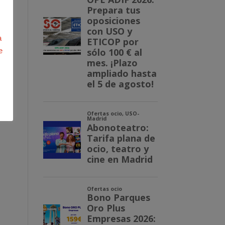
no
a
u
e
 el