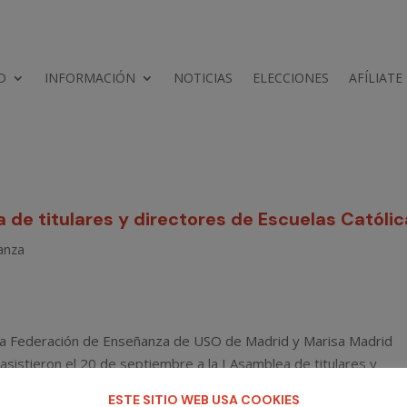
D
INFORMACIÓN
NOTICIAS
ELECCIONES
AFÍLIATE
 de titulares y directores de Escuelas Católi
anza
e la Federación de Enseñanza de USO de Madrid y Marisa Madrid
sistieron el 20 de septiembre a la I Asamblea de titulares y
inaugurada por Rafael Van Grieken, Consejero de Educación de la
ESTE SITIO WEB USA COOKIES