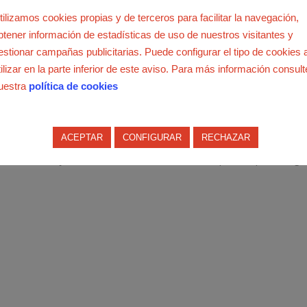
tilizamos cookies propias y de terceros para facilitar la navegación,
importante papel de la Enseñanza Concertada, que como señaló: “
btener información de estadísticas de uso de nuestros visitantes y
hacer creer, sino que es totalmente legítima y contribuye
estionar campañas publicitarias. Puede configurar el tipo de cookies 
 En concreto, en la Comunidad de Madrid supone más del 30% de s
tilizar en la parte inferior de este aviso. Para más información consult
 libertad al conjunto de ese sistema.
uestra
política de cookies
oyecto de Decreto de Conciertos Educativos de la Comunidad de
necesidad de la Enseñanza concertada.
ACEPTAR
CONFIGURAR
RECHAZAR
conciertos de once centros de Formación Profesional de Grado
la Consejería con facilitar la libertad de los padres para elegir