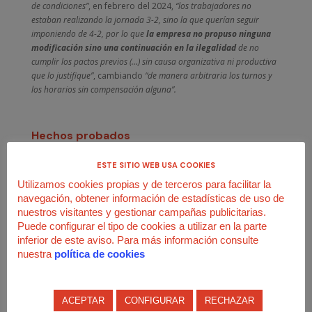
de condiciones”
, en febrero del 2024,
“los trabajadores no
estaban realizando la jornada 3-2, sino la que querían seguir
imponiendo de 4-2, por lo que
la empresa no propuso ninguna
modificación sino una continuación en la ilegalidad
de no
cumplir los pactos previos (…) sin causa organizativa ni productiva
que lo justifique”
, cambiando
“de manera arbitraria los turnos y
los horarios sin compensación alguna”.
Hechos probados
La
plantilla de 64 trabajadores
que prestan servicios en las
ESTE SITIO WEB USA COOKIES
tiendas Duty Free de la Terminal 4-Satélite del
Utilizamos cookies propias y de terceros para facilitar la
aeropuerto Adolfo Suárez-Madrid Barajas
realizaba
navegación, obtener información de estadísticas de uso de
turnos rotativos de
3 días de trabajo y 2 días libres antes
nuestros visitantes y gestionar campañas publicitarias.
de la pandemia.
Como consecuencia del COVID, las partes
Puede configurar el tipo de cookies a utilizar en la parte
acordaron en abril del 2020 un ERTE de suspensión y
inferior de este aviso. Para más información consulte
reducción de jornada que se mantuvo hasta que un nuevo
nuestra
política de cookies
acuerdo colectivo (diciembre del 2022) reguló la turnicidad
hasta que se superasen las consecuencias de la pandemia,
estableciéndose 4 días de trabajo y 2 de descanso.
ACEPTAR
CONFIGURAR
RECHAZAR
La situación se prolongó hasta que las partes volvieron a