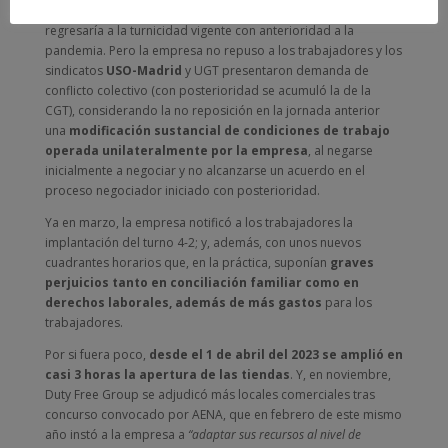
acordar que a partir del 1 de noviembre del 2023 se
regresaría a la turnicidad vigente con anterioridad a la
pandemia. Pero la empresa no repuso a los trabajadores y los
sindicatos
USO-Madrid
y UGT presentaron demanda de
conflicto colectivo (con posterioridad se acumuló la de la
CGT), considerando la no reposición en la jornada anterior
una
modificación sustancial de condiciones de trabajo
operada unilateralmente por la empresa
, al negarse
inicialmente a negociar y no alcanzarse un acuerdo en el
proceso negociador iniciado con posterioridad.
Ya en marzo, la empresa notificó a los trabajadores la
implantación del turno 4-2; y, además, con unos nuevos
cuadrantes horarios que, en la práctica, suponían
graves
perjuicios tanto en conciliación familiar como en
derechos laborales, además de más gastos
para los
trabajadores.
Por si fuera poco,
desde el 1 de abril del 2023 se amplió en
casi 3 horas la apertura de las tiendas
. Y, en noviembre,
Duty Free Group se adjudicó más locales comerciales tras
concurso convocado por AENA, que en febrero de este mismo
año instó a la empresa a
“adaptar sus recursos al nivel de