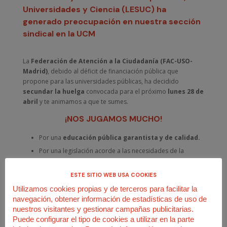
Universidades y Ciencia (LESUC) ha
generado preocupación en nuestra sección
sindical en la UCM
La
Federación de Atención a la Ciudadanía (FAC-USO-
Madrid)
, debido al déficit de financiación pública que
propone para las universidades públicas, ha decidido
secundar la huelga
convocada para el próximo
lunes 28 de
abril
y te animamos a que te sumes.
¡NOS JUGAMOS MUCHO!
Por una
educación pública garantista y de calidad.
Por una legislación acorde a las necesidades de la
universidad pública y que garantice su
servicio público.
ESTE SITIO WEB USA COOKIES
Este modelo prevé que las universidades deban cubrir hasta el
Utilizamos cookies propias y de terceros para facilitar la
30% de su presupuesto mediante recursos propios, lo que
navegación, obtener información de estadísticas de uso de
podría generar una dependencia estructural del capital
nuestros visitantes y gestionar campañas publicitarias.
privado y
comprometer los estándares de excelencia
Puede configurar el tipo de cookies a utilizar en la parte