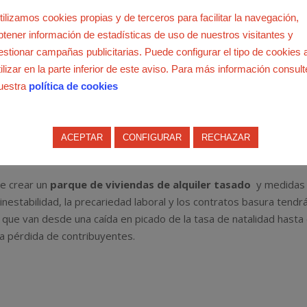
tilizamos cookies propias y de terceros para facilitar la navegación,
de encontrarnos ante una de las generaciones mejor formadas, 
btener información de estadísticas de uso de nuestros visitantes y
02 y los ajustes de los años siguientes han condenado a los jóve
estionar campañas publicitarias. Puede configurar el tipo de cookies 
 que toda una generación padece empleos precarios, salarios más
tilizar en la parte inferior de este aviso. Para más información consult
undo semestre del año pasado que se eleva hasta el 24,3% en la
uestra
política de cookies
stán retrasando la edad de emancipación y la edad para formar u
ACEPTAR
CONFIGURAR
RECHAZAR
lario es imposible afrontar el pago de un alquiler, que a pesar de 
rid, además de los suministros básicos, servicios y transporte.
e crear un
parque de viviendas de alquiler tasado
y medidas
inestabilidad, la precariedad laboral y los contratos basura tendr
que van desde una caída en picado de la tasa de natalidad hasta 
la pérdida de contribuyentes.