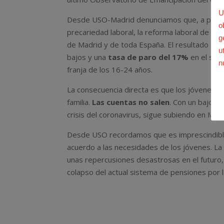
U
Desde USO-Madrid denunciamos que, a pesar 
o
precariedad laboral, la reforma laboral de 20
g
de Madrid y de toda España. El resultado es
u
bajos y una
tasa de paro del 17%
en el seg
n
franja de los 16-24 años.
La consecuencia directa es que los jóvenes e
familia.
Las cuentas no salen
. Con un bajo sa
crisis del coronavirus, sigue subiendo en Mad
Desde USO recordamos que es imprescindibl
acuerdo a las necesidades de los jóvenes. La 
unas repercusiones desastrosas en el futuro, 
colapso del actual sistema de pensiones por 