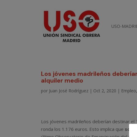
USO-MADRI
Los jóvenes madrileños deberían
alquiler medio
por
Juan José Rodríguez
|
Oct 2, 2020
|
Empleo
Los jóvenes madrileños deberían destinar el 1
ronda los 1.176 euros. Esto implica que
solo 
último Observatorio de Emancipación del Co