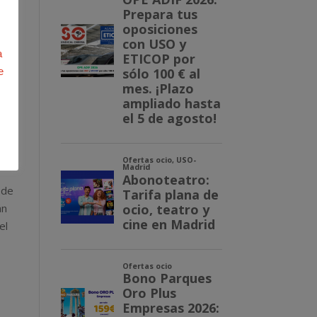
la
nes
a
e
na
la
 de
án
el