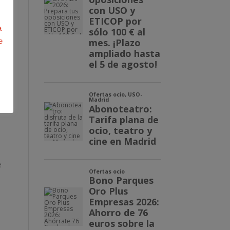
a
e
a
os
e