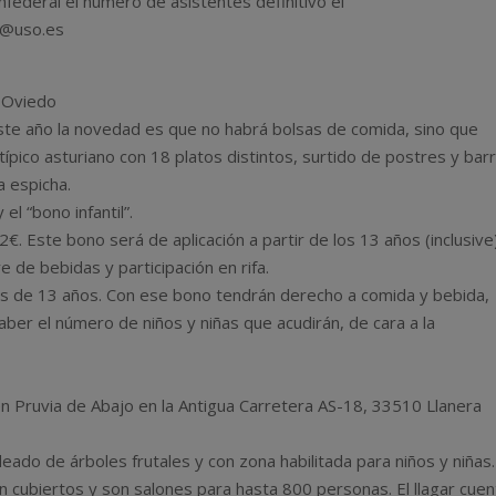
federal el número de asistentes definitivo el
so@uso.es
 Oviedo
ste año la novedad es que no habrá bolsas de comida, sino que
típico asturiano con 18 platos distintos, surtido de postres y bar
a espicha.
el “bono infantil”.
2€. Este bono será de aplicación a partir de los 13 años (inclusive
re de bebidas y participación en rifa.
ores de 13 años. Con ese bono tendrán derecho a comida y bebida,
aber el número de niños y niñas que acudirán, de cara a la
 en Pruvia de Abajo en la Antigua Carretera AS-18, 33510 Llanera
eado de árboles frutales y con zona habilitada para niños y niñas.
n cubiertos y son salones para hasta 800 personas. El llagar cuen