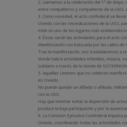
2. Llamamos a la celebración del 1º de Mayo, c
entre compañeros y compañeras de la USO, am
3. Como novedad, el acto confederal se llevará
Oviedo con las reivindicaciones de la USO, pa
mitin en uno de los lugares más emblemáticos 
4. Éstas serán las actividades para el acto c
Manifestación con batucada por las calles de O
Tras la manifestación, nos trasladaremos a un
donde habrá actividades infantiles, música
solidario a través de la tienda de SOTERMUN
5. Aquellas Uniones que no celebren manifesta
en Oviedo.
No puede quedar un afiliado o afiliada, milita
con la USO.
Hay que intentar evitar la dispersión de acto
produce la baja participación y por la ausenc
6. La Comisión Ejecutiva Confederal impulsa p
Oviedo, coordinando todas las actividades con