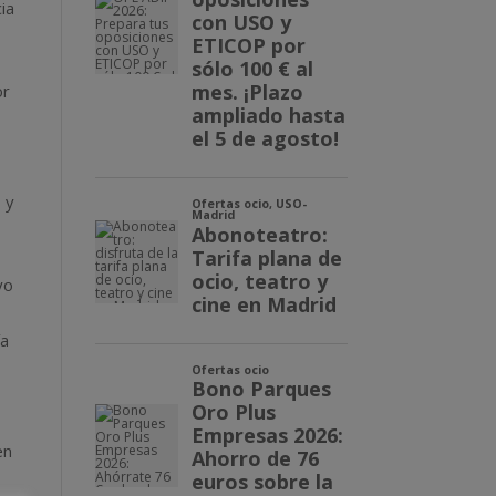
ia
or
 y
yo
ía
en