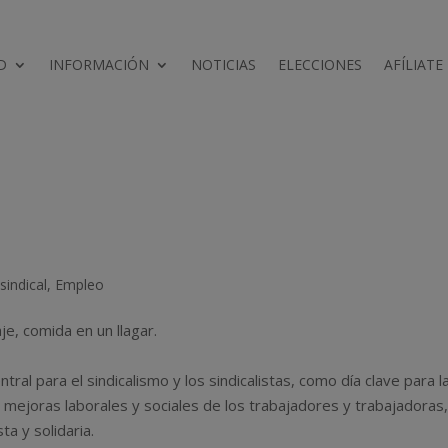
D
INFORMACIÓN
NOTICIAS
ELECCIONES
AFÍLIATE
o
sindical
,
Empleo
aje, comida en un llagar.
ral para el sindicalismo y los sindicalistas, como día clave para l
as mejoras laborales y sociales de los trabajadores y trabajadoras
ta y solidaria.