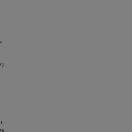
ra
) y
 La
ta