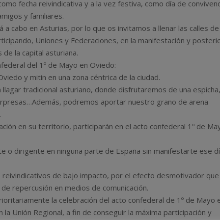
omo fecha reivindicativa y a la vez festiva, como día de convivenc
igos y familiares.
 a cabo en Asturias, por lo que os invitamos a llenar las calles de
rticipando, Uniones y Federaciones, en la manifestación y posteri
de la capital asturiana.
onfederal del 1º de Mayo en Oviedo:
viedo y mitin en una zona céntrica de la ciudad.
 llagar tradicional asturiano, donde disfrutaremos de una espicha,
, sorpresas…Además, podremos aportar nuestro grano de arena
.
ción en su territorio, participarán en el acto confederal 1º de Ma
nte o dirigente en ninguna parte de España sin manifestarte ese d
s reivindicativos de bajo impacto, por el efecto desmotivador que
ia de repercusión en medios de comunicación.
rioritariamente la celebración del acto confederal de 1º de Mayo 
 la Unión Regional, a fin de conseguir la máxima participación y