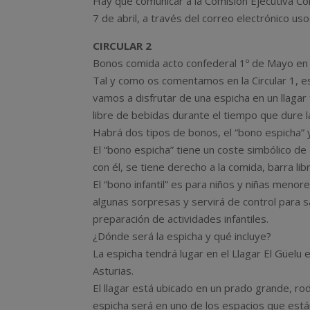
Hay que comunicar a la Comisión Ejecutiva Con
7 de abril, a través del correo electrónico u
CIRCULAR 2
Bonos comida acto confederal 1º de Mayo en
Tal y como os comentamos en la Circular 1, e
vamos a disfrutar de una espicha en un llagar 
libre de bebidas durante el tiempo que dure l
Habrá dos tipos de bonos, el “bono espicha” y 
El “bono espicha” tiene un coste simbólico de 
con él, se tiene derecho a la comida, barra lib
El “bono infantil” es para niños y niñas men
algunas sorpresas y servirá de control para s
preparación de actividades infantiles.
¿Dónde será la espicha y qué incluye?
La espicha tendrá lugar en el Llagar El Güelu
Asturias.
El llagar está ubicado en un prado grande, rod
espicha será en uno de los espacios que está