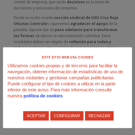
comité de empresa, que serán
decisivos
en la toma de
decisiones y soluciones de consenso.
Desde la recién creada
sección sindical de USO Cruz Roja
Oficinas Centrale
s «queremos
agradecer el apoyo
de la
plantilla. Supone dar un
paso adelante para transformar
las formas
de ejercer la representación colectiva. Estos
resultados deben ser objeto de
reflexión para todos y
todas
y avalan nuestra posición de que es necesario, ahora
más que nunca, establecer espacios de debate sincero,
ESTE SITIO WEB USA COOKIES
transparencia, implicación de la plantilla y lealtad. También
Utilizamos cookies propias y de terceros para facilitar la
queremos reafirmar que todo esto es un
éxito colectivo,
navegación, obtener información de estadísticas de uso de
condición imprescindible para ponerse a trabajar
nuestros visitantes y gestionar campañas publicitarias.
y
enfrentar con solvencia los retos que tenemos por
Puede configurar el tipo de cookies a utilizar en la parte
delante
«.
inferior de este aviso. Para más información consulte
Otro sindicalismo,
autónomo, independiente, honesto y
nuestra
política de cookies
transparente
es posible.
¡Enhorabuena!
ACEPTAR
CONFIGURAR
RECHAZAR
#DaElPaso
con la
#USO