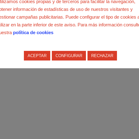
tilizamos cookies propias y de terceros para facilitar la navegación,
r del Pueblo.
btener información de estadísticas de uso de nuestros visitantes y
estionar campañas publicitarias. Puede configurar el tipo de cookies 
u fundación en 2013, está compuesta por 247 organizaciones, 1
tilizar en la parte inferior de este aviso. Para más información consult
vistas y ciudadanos y ciudadanas en general, que reivindican una
uestra
política de cookies
nsiones, para que ningún gobierno, actual o futuro, pueda tocar,
el Sistema Público de Pensiones, y para que se recoja como obligac
isitivo real de las pensiones, y por tanto, la imposibilidad de qu
ACEPTAR
CONFIGURAR
RECHAZAR
idas de impuestos, copagos, aumento de las tarifas de los servic