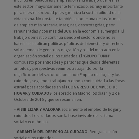
muchos empleadores y empleadoras. El trabajo que realiza
este sector, mayoritariamente feminizado, es muy importante
para nuestra sociedad pues garantiza la sostenibilidad de la
vida misma. No obstante también supone una de las formas
de empleo más precaria, inseguras, desprotegidas, peor
remuneradas y con más del 30% en la economía sumergida. El
trabajo doméstico continúa siendo el sector donde no se
hacen ni se aplican políticas públicas de bienestar y derechos
sobre temas de géneros y migración y rol del mercado en la
organización social de los cuidados. El “GRUPO TURIN”
compuesto por entidades y personas que desde diferentes
ámbitos y perspectivas venimos trabajando por la
dignificación del sector denominado Empleo del hogar y los
cuidados, seguimos trabajando dando continuidad a las líneas
estratégicas acordadas en el
I CONGRESO DE EMPLEO DE
HOGAR y CUIDADOS
, celebrado en Madrid los días 1 y 2 de
Octubre de 2016 y que se resumen en:
–
VISIBILIZAR Y VALORAR
socialmente el empleo de hogar y
cuidados. Los cuidados son la base invisible del sistema
social y económico.
–
GARANTÍA DEL DERECHO AL CUIDADO.
Reorganización
social de los cuidados