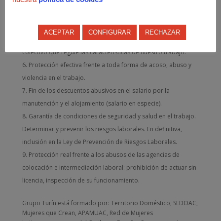
personas trabajadoras.
Inspecciones de trabajo más eficaces que constaten
nuestras condiciones de trabajo.
ACEPTAR
CONFIGURAR
RECHAZAR
Ejercicio real del derecho a la sindicalización y a un convenio
colectivo que regule las características de nuestro trabajo.
Protección efectiva frente a toda forma de acoso, abuso y
violencia en el trabajo.
Fin de los descuentos abusivos en el salario por la
manutención y el alojamiento (salario en especie).
Garantía de condiciones de seguridad y salud en el trabajo.
Determinar y prevenir los riesgos laborales. En definitiva,
inclusión en la Ley de Prevención de Riesgos Laborales.
Protección real frente a los abusos de las agencias de
colocación e intermediación laboral: prohibición de actuar sin
licencia, inspección de su funcionamiento.
Grupo Turín está formado por: Territorio Doméstico, SEDOAC,
Mujeres que Crean, APAMUAC, Red de Mujeres