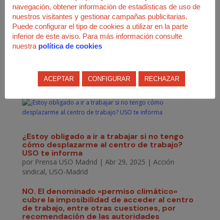
prioritarios
para defender los derechos de las
navegación, obtener información de estadísticas de uso de
personas trabajadoras en los centros de trabajo.
nuestros visitantes y gestionar campañas publicitarias.
Puede configurar el tipo de cookies a utilizar en la parte
inferior de este aviso. Para más información consulte
#USOTeForma
#ConstruyendoFuturo
nuestra
política de cookies
ACEPTAR
CONFIGURAR
RECHAZAR
¿Estoy obligado a ir a trabajar si no tengo
cómo desplazarme al centro de trabajo?
USO te informa
por
Prensa USO Madrid
|
Abr 29, 2025
|
Acción
sindical
,
USO-Madrid
NO. El denominado «permiso climático»
cubre la imposibilidad de acceder al centro
de trabajo, entre otras cuestiones, por
recomendación de las autoridades