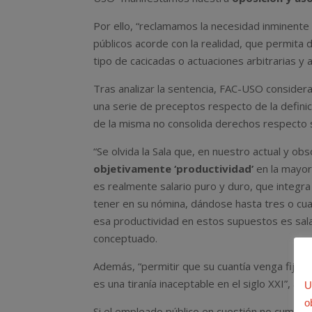
Por ello, “reclamamos la necesidad inminente
públicos acorde con la realidad, que permita d
tipo de cacicadas o actuaciones arbitrarias y
Tras analizar la sentencia, FAC-USO considera q
una serie de preceptos respecto de la definic
de la misma no consolida derechos respecto s
“Se olvida la Sala que, en nuestro actual y o
objetivamente ‘productividad’
en la mayorí
es realmente salario puro y duro, que integr
tener en su nómina, dándose hasta tres o cuat
esa productividad en estos supuestos es salar
conceptuado.
Además, “permitir que su cuantía venga fijad
es una tiranía inaceptable en el siglo XXI”, añ
U
o
Si el empleado público en cuestión no cumple