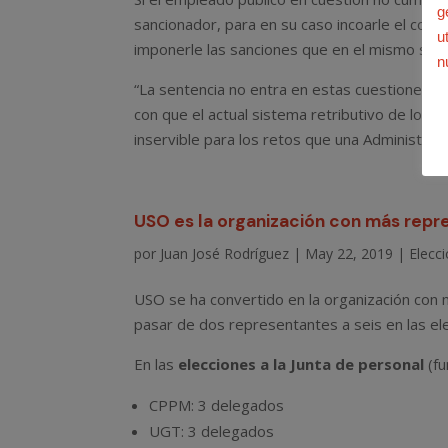
g
sancionador, para en su caso incoarle el cor
u
imponerle las sanciones que en el mismo se
n
“La sentencia no entra en estas cuestiones q
con que el actual sistema retributivo de los 
inservible para los retos que una Administrac
USO es la organización con más repr
por
Juan José Rodríguez
|
May 22, 2019
|
Elecci
USO se ha convertido en la organización con
pasar de dos representantes a seis en las el
En las
elecciones a la Junta de personal
(fu
CPPM: 3 delegados
UGT: 3 delegados