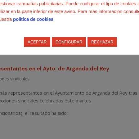
estionar campañas publicitarias. Puede configurar el tipo de cookies 
respondiente
expediente disciplinario
, con las debidas garantías
tilizar en la parte inferior de este aviso. Para más información consult
 pudieran determinar, apuntan desde FAC-USO.
uestra
política de cookies
ue, a nuestro entender, se nos antojan fundamentales para conclu
empleados públicos en España es arcaico, está obsoleto y es
ACEPTAR
CONFIGURAR
RECHAZAR
ión moderna plantea”, concluye Deleito.
esentantes en el Ayto. de Arganda del Rey
ones sindicales
 más representantes en el Ayuntamiento de Arganda del Rey tras
ecciones sindicales celebradas este martes.
ncionarios), el resultado ha sido: