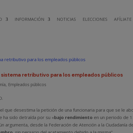
D
INFORMACIÓN
NOTICIAS
ELECCIONES
AFÍLIATE
sistema retributivo para los empleados públicos
mía
,
Empleados públicos
 el que desestima la petición de una funcionaria para que se le ab
e ha sido detraída por su «
bajo rendimiento
en un periodo de 1
gún argumenta, desde la Federación de Atención a la Ciudadanía d
sombro
, sin perjuicio del acatamiento debido a la misma”.