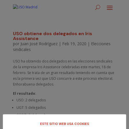
USO obtiene dos delegados en Iris
Assistance
por
Juan José Rodríguez
|
Feb 19, 2020
|
Elecciones
sindicales
USO ha obtenido dos delegados en las elecciones sindicales
de la empresa Iris Assistance celebradas este martes, 18 de
febrero. Se trata de un gran resultado teniendo en cuenta que
es la primera vez que USO concurre a este proceso electoral.
Enhorabuena delegados.
El resultado:
USO: 2 delegados
UGT: 5 delegados
CCOO: 2 delegados
ESTE SITIO WEB USA COOKIES