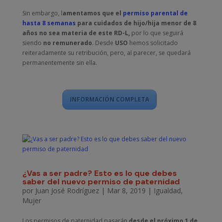
Sin embargo, l
amentamos que el
permiso parental de
hasta 8 semanas
para cuidados de hijo/hija menor de 8
años no sea materia de este RD-L,
por lo que seguirá
siendo
no remunerado
. Desde
USO
hemos solicitado
reiteradamente su retribución, pero, al parecer, se quedará
permanentemente sin ella.
INFORMACIÓN COMPLETA
¿Vas a ser padre? Esto es lo que debes
saber del nuevo permiso de paternidad
por
Juan José Rodríguez
|
Mar 8, 2019
|
Igualdad
,
Mujer
Los permisos de
paternidad
pasarán
desde el próximo 1 de