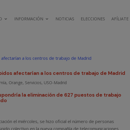
D
INFORMACIÓN
NOTICIAS
ELECCIONES
AFÍLIATE
idos afectarían a los centros de trabajo de Madrid
mía
,
Orange
,
Servicios
,
USO-Madrid
supondría la eliminación de 627 puestos de trabajo
ado
iación el miércoles, se hizo oficial el número de personas
spido colectivo en la nueva compañía de telecomunicaciones