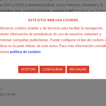
 (OSP y OSFI) y MásMóvil (Xfera, Lorca Telecom, Euskaltel y R
lantillas que, conjuntamente, suman 4.607
. Es decir, un 17 % 
ESTE SITIO WEB USA COOKIES
entros de trabajo ubicados en la
Comunidad de Madrid
, donde 
tilizamos cookies propias y de terceros para facilitar la navegación,
cido en porcentajes, un
79 % del total de despidos
y un 18 % d
btener información de estadísticas de uso de nuestros visitantes y
estionar campañas publicitarias. Puede configurar el tipo de cookies 
tilizar en la parte inferior de este aviso. Para más información consult
uestra
política de cookies
la mitad de los despidos
ría OSP
, con una plantilla de 2.295 y una propuesta de
extinción
ACEPTAR
CONFIGURAR
RECHAZAR
 Las otras empresas con centros de trabajo en nuestra región so
)
 26 (19 %)