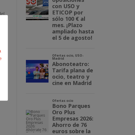
del
se
e
a
e
 de
n: