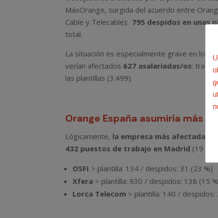
MásOrange, surgida del acuerdo entre Orange
Cable y Telecable):
795 despidos en unas p
total.
La situación es especialmente grave en los c
U
verían afectados
627 asalariadas/os
: tradu
o
las plantillas (3.499).
g
u
n
Orange España asumiría más de 
Lógicamente,
la empresa más afectada se
432 puestos de trabajo en Madrid
(19 %).
OSFI
> plantilla: 134 / despidos: 31 (23 %)
Xfera
> plantilla: 930 / despidos: 138 (15 %
Lorca Telecom
> plantilla: 140 / despidos: