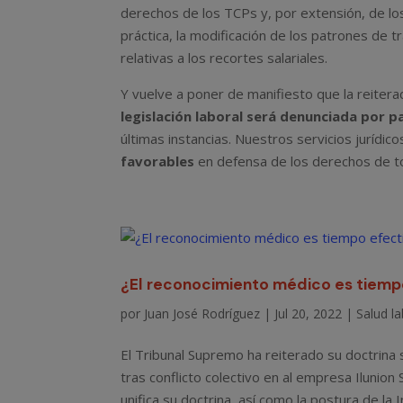
derechos de los TCPs y, por extensión, de los 
práctica, la modificación de los patrones de 
relativas a los recortes salariales.
Y vuelve a poner de manifiesto que la reiter
legislación laboral
será denunciada por pa
últimas instancias. Nuestros servicios jurídi
favorables
en defensa de los derechos de to
¿El reconocimiento médico es tiempo
por
Juan José Rodríguez
|
Jul 20, 2022
|
Salud la
El Tribunal Supremo ha reiterado su doctrina
tras conflicto colectivo en al empresa Ilunio
unifica su doctrina, así como la postura de la