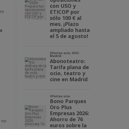
des
la
o
, no