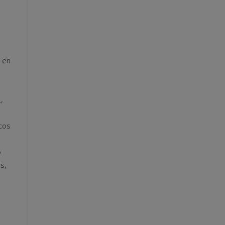
n en
,
icos
o
s,