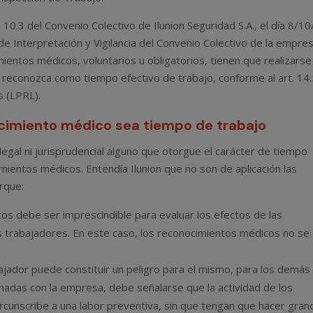
t. 10.3 del Convenio Colectivo de Ilunion Seguridad S.A., el día 8/1
 de Interpretación y Vigilancia del Convenio Colectivo de la empres
mientos médicos, voluntarios u obligatorios, tienen que realizarse
se reconozca como tiempo efectivo de trabajo, conforme al art. 14
s (LPRL).
cimiento médico sea tiempo de trabajo
gal ni jurisprudencial alguno que otorgue el carácter de tiempo
imientos médicos. Entendía Ilunion que no son de aplicación las
rque:
cos debe ser imprescindible para evaluar los efectos de las
os trabajadores. En este caso, los reconocimientos médicos no se
abajador puede constituir un peligro para el mismo, para los demás
nadas con la empresa, debe señalarse que la actividad de los
ircunscribe a una labor preventiva, sin que tengan que hacer gra