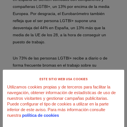
compañeras LGTBI+, un 13% por encima de la media
Europea. Por desgracia, el Eurobarómetro también
refleja que el ser persona LGTBI+ supone una
desventaja del 44% en España, un 13% más que la
media de la UE de los 28, a la hora de conseguir un
puesto de trabajo.
Un 73% de las personas LGTBI+ recibe a diario o de
forma frecuente bromas en el trabajo sobre su
condición sexual o identidad de género, “bromas” que
hacen que el trabajador o trabajadora afectada se
ESTE SITIO WEB USA COOKIES
sienta incómoda en el trabajo, casi un 48% sufren un
Utilizamos cookies propias y de terceros para facilitar la
navegación, obtener información de estadísticas de uso de
trato discriminatorio y un 20% tienen problemas para la
nuestros visitantes y gestionar campañas publicitarias.
promoción laboral. En muchas ocasiones, estas
Puede configurar el tipo de cookies a utilizar en la parte
situaciones son el principio de casos de acoso laboral,
inferior de este aviso. Para más información consulte
agresiones o incluso, despidos. Muchos de los
nuestra
política de cookies
trabajadores y trabajadoras LGTBI+ sufren ansiedad en