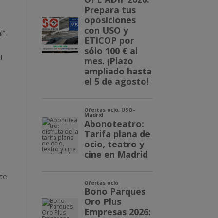
l”,
O
l
nte