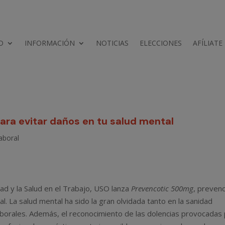
D
INFORMACIÓN
NOTICIAS
ELECCIONES
AFÍLIATE
ra evitar daños en tu salud mental
laboral
dad y la Salud en el Trabajo, USO lanza
Prevencotic
500mg
, preven
l. La salud mental ha sido la gran olvidada tanto en la sanidad
aborales. Además, el reconocimiento de las dolencias provocadas