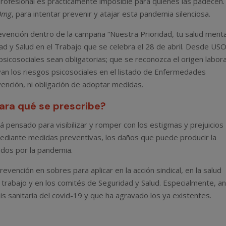
rofesional es prácticamente imposible para quienes las padecen.
0mg
, para intentar prevenir y atajar esta pandemia silenciosa.
ención dentro de la campaña “Nuestra Prioridad, tu salud menta
dad y Salud en el Trabajo que se celebra el 28 de abril. Desde US
sicosociales sean obligatorias; que se reconozca el origen labora
yan los riesgos psicosociales en el listado de Enfermedades
ención, ni obligación de adoptar medidas.
ara qué se prescribe?
 pensado para visibilizar y romper con los estigmas y prejuicios
mediante medidas preventivas, los daños que puede producir la
ados por la pandemia.
evención en sobres para aplicar en la acción sindical, en la salud
e trabajo y en los comités de Seguridad y Salud. Especialmente, a
is sanitaria del covid-19 y que ha agravado los ya existentes.