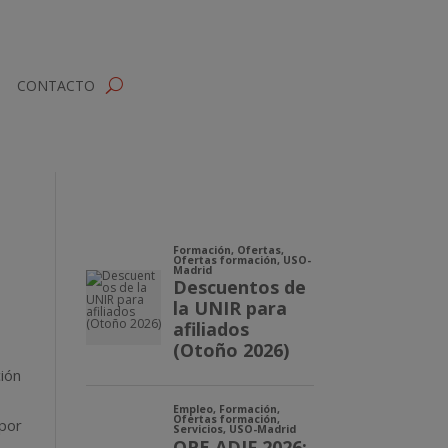
CONTACTO
ción
 por