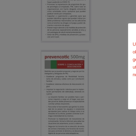
U
o
g
u
n